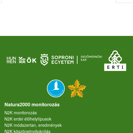
Natura2000 monitorozás
N2K monitorozás
N2K erdei élőhelytípusok
N2K módszertan, eredmények
N2K köszönetnyilvánítás