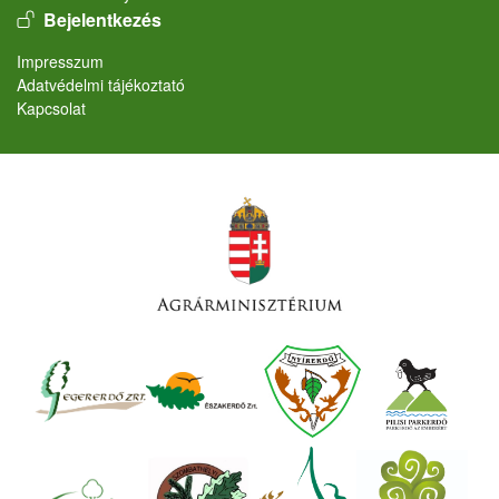
User account menu
Bejelentkezés
Lábléc
Impresszum
Adatvédelmi tájékoztató
Kapcsolat