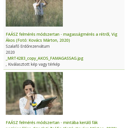
FAÁSZ felmérés módszertan - magasságmérés a rétről, Vig
Ákos (Fotó: Kovács Márton, 2020)
Szalafő Erdőrezervátum
2020
_MRT4283_copy_AKOS_FAMAGASSAG.jpg
, Kiválasztott kép vagy térkép
FAÁSZ felmérés módszertan - mintába kerülő fák