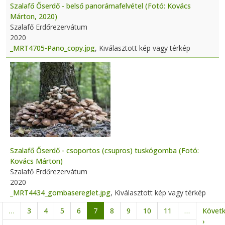
Szalafő Őserdő - belső panorámafelvétel (Fotó: Kovács
Márton, 2020)
Szalafő Erdőrezervátum
2020
_MRT4705-Pano_copy.jpg
, Kiválasztott kép vagy térkép
Szalafő Őserdő - csoportos (csupros) tuskógomba (Fotó:
Kovács Márton)
Szalafő Erdőrezervátum
2020
_MRT4434_gombasereglet.jpg
, Kiválasztott kép vagy térkép
Oldalszámozás
…
3
4
5
6
7
8
9
10
11
…
Követ
lőző oldal
Követk
›