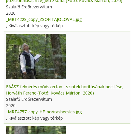
pozícionálása, Szegleti Zsófia (Fotó: Kovács Márton, 2020)
Szalafő Erdőrezervátum
2020
_MRT4228_copy_ZSOFITAJOLOVAL.jpg
, Kiválasztott kép vagy térkép
FAÁSZ felmérés módszertan - szintek borításának becslése,
Horváth Ferenc (Fotó: Kovács Márton, 2020)
Szalafő Erdőrezervátum
2020
_MRT4757_copy_HF_boritasbecsles.jpg
, Kiválasztott kép vagy térkép