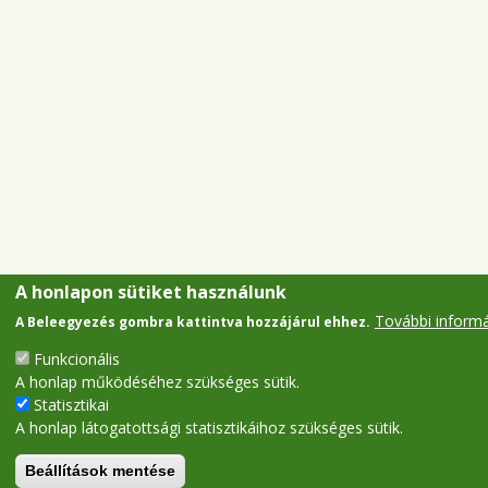
A honlapon sütiket használunk
További inform
A Beleegyezés gombra kattintva hozzájárul ehhez.
Funkcionális
A honlap működéséhez szükséges sütik.
Statisztikai
A honlap látogatottsági statisztikáihoz szükséges sütik.
Beállítások mentése