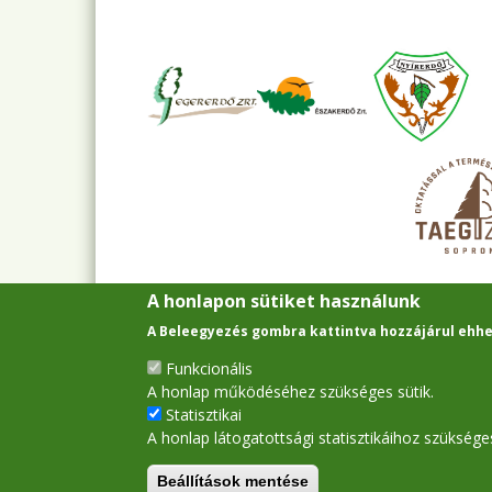
A honlapon sütiket használunk
A Beleegyezés gombra kattintva hozzájárul ehhe
Funkcionális
A honlap működéséhez szükséges sütik.
Statisztikai
A honlap látogatottsági statisztikáihoz szükséges
Beállítások mentése