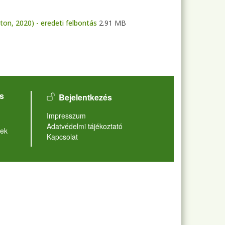
on, 2020) - eredeti felbontás
2.91 MB
User account menu
s
Bejelentkezés
Lábléc
Impresszum
Adatvédelmi tájékoztató
ek
Kapcsolat