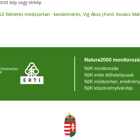
ztott kép vagy térkép
Z felmérés módszertan - kerületmérés, Vig Ákos (Fotó: Kovács Márt
Natura2000 monitorozá
N2K monitorozás
N2K erdei élőhelytípusok
N2K módszertan, eredmény
N2K köszönetnyilvánítás