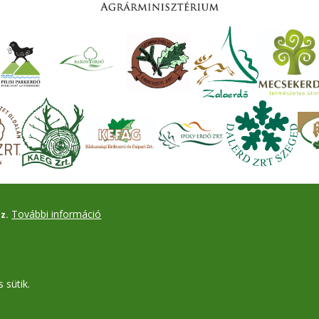
További információ
z.
 sütik.
Drupal
alapú webhely