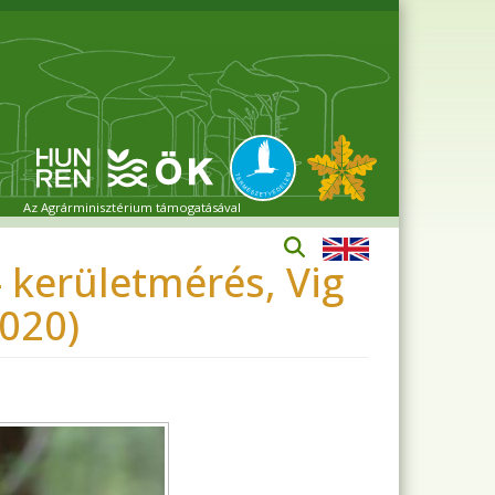
Az Agrárminisztérium támogatásával
 kerületmérés, Vig
2020)