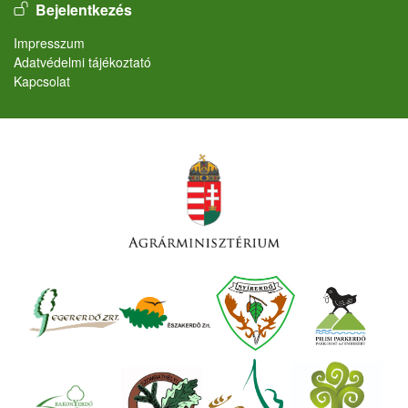
User account menu
Bejelentkezés
Lábléc
Impresszum
Adatvédelmi tájékoztató
Kapcsolat