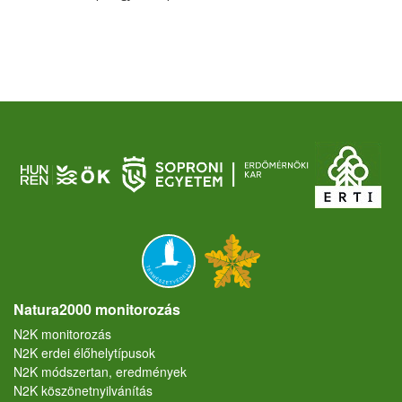
Natura2000 monitorozás
N2K monitorozás
N2K erdei élőhelytípusok
N2K módszertan, eredmények
N2K köszönetnyilvánítás