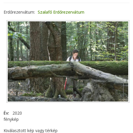
Erdőrezervátum
Szalafő Erdőrezervátum
Év
2020
fénykép
Kiválasztott kép vagy térkép