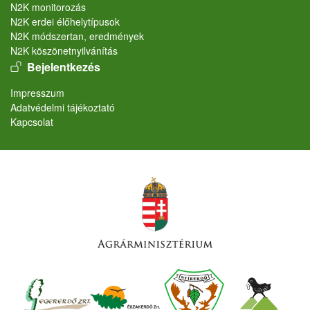
N2K monitorozás
N2K erdei élőhelytípusok
N2K módszertan, eredmények
N2K köszönetnyilvánítás
User account menu
Bejelentkezés
Lábléc
Impresszum
Adatvédelmi tájékoztató
Kapcsolat