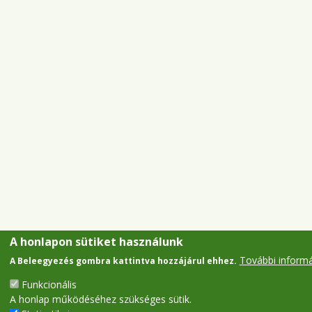
A honlapon sütiket használunk
További inform
A Beleegyezés gombra kattintva hozzájárul ehhez.
Funkcionális
A honlap működéséhez szükséges sütik.