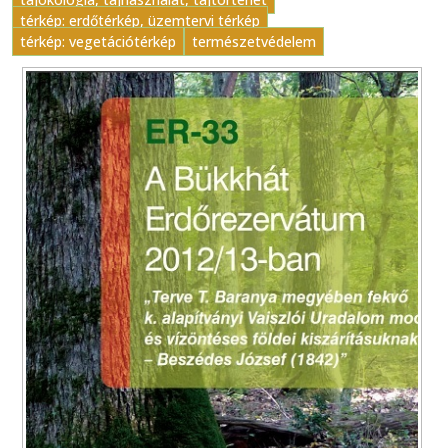
térkép: erdőtérkép, üzemtervi térkép
térkép: vegetációtérkép
természetvédelem