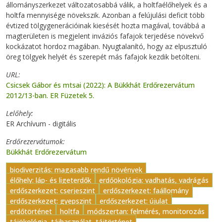
állományszerkezet változatosabbá válik, a holtfaélőhelyek és a
holtfa mennyisége növekszik. Azonban a felújulási deficit több
évtized tölgygenerációinak kiesését hozta magával, továbbá a
magterületen is megjelent inváziós fafajok terjedése növekvő
kockázatot hordoz magában. Nyugtalanító, hogy az elpusztuló
öreg tölgyek helyét és szerepét más fafajok kezdik betölteni.
URL
Csicsek Gábor és mtsai (2022): A Bükkhát Erdőrezervátum
2012/13-ban. ER Füzetek 5.
Lelőhely
ER Archívum - digitális
Erdőrezervátumok
Bükkhát Erdőrezervátum
biodiverzitás: magasabb rendű növények
élőhely: láp- és ligeterdők
erdőökológia: vadhatás, vadrágás
erdőszerkezet: cserjeszint
erdőszerkezet: faállomány
erdőszerkezet: gyepszint
erdőszerkezet: újulat
erdőtörténet
holtfa
módszertan: felmérés, monitorozás
tájökológia, tájhasználat, tájtörténet