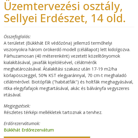
Üzemtervezési osztály,
Sellyei Erdészet, 14 old.
Összefoglalás
A területet (Bükkhát ER védőzóna) jellemző termőhelyi
viszonyokra három örökerdő modell (célállapot) lett kidolgozva.
Párhuzamosan (40 méterenként) vezetett közelítőnyomok
kialakításával, javafák kijelölésével, célátmérők
meghatározásával. Átalakítási szakasz után 17-19 m2/ha
körlapösszeggel, 50% KST elegyaránnyal, 70 cm-t meghaladó
célátmérővel. Biotópfák ("habitatfák") és holtfák meghagyásával,
ritka elegyfafajok megtartásával, akác és bálványfa vegyszeres
irtásával.
Megjegyzések
Részletes térképi mellékletek tartoznak a tervhez.
Erdőrezervátumok
Bükkhát Erdőrezervátum