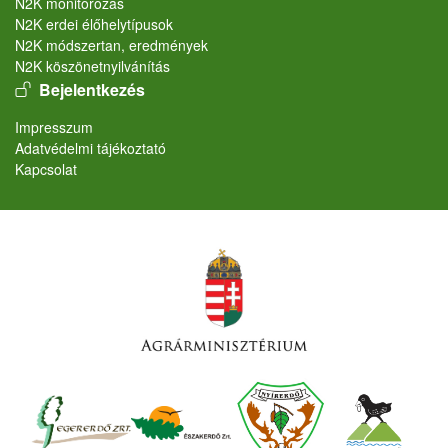
N2K monitorozás
N2K erdei élőhelytípusok
N2K módszertan, eredmények
N2K köszönetnyilvánítás
User account menu
Bejelentkezés
Lábléc
Impresszum
Adatvédelmi tájékoztató
Kapcsolat