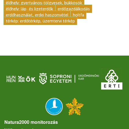
élőhely: gyertyános-tölgyesek, bükkösök
élőhely: láp- és ligeterdők
erdőgazdálkodás
erdőhasználat, erdei haszonvétel
holtfa
térkép: erdőtérkép, üzemtervi térkép
Natura2000 monitorozás