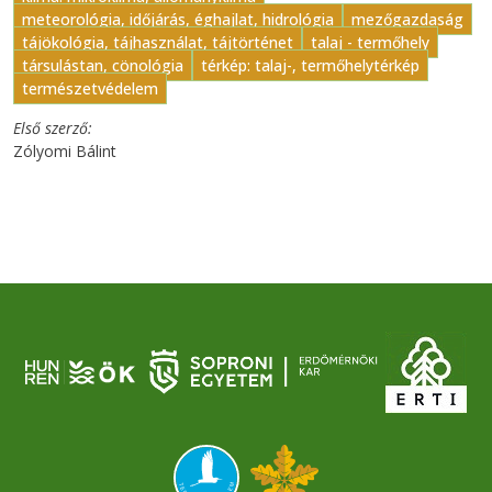
meteorológia, időjárás, éghajlat, hidrológia
mezőgazdaság
tájökológia, tájhasználat, tájtörténet
talaj - termőhely
társulástan, cönológia
térkép: talaj-, termőhelytérkép
természetvédelem
Első szerző
Zólyomi Bálint