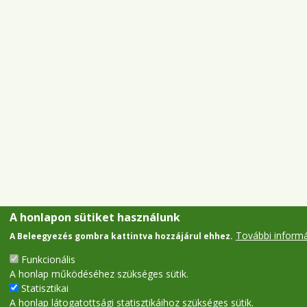
A honlapon sütiket használunk
További inform
A Beleegyezés gombra kattintva hozzájárul ehhez.
Funkcionális
A honlap működéséhez szükséges sütik.
Statisztikai
A honlap látogatottsági statisztikáihoz szükséges sütik.