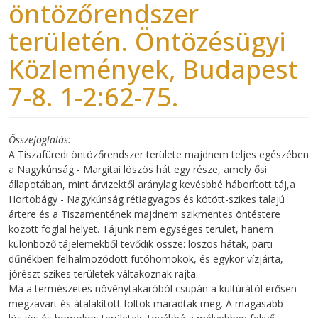
öntözőrendszer
területén. Öntözésügyi
Közlemények, Budapest
7-8. 1-2:62-75.
Összefoglalás
A Tiszafüredi öntözőrendszer területe majdnem teljes egészében
a Nagykúnság - Margitai löszös hát egy része, amely ősi
állapotában, mint árvizektől aránylag kevésbbé háborított táj,a
Hortobágy - Nagykúnság rétiagyagos és kötött-szikes talajú
ártere és a Tiszamentének majdnem szikmentes öntéstere
között foglal helyet. Tájunk nem egységes terület, hanem
különböző tájelemekből tevődik össze: löszös hátak, parti
dűnékben felhalmozódott futóhomokok, és egykor vízjárta,
jórészt szikes területek váltakoznak rajta.
Ma a természetes növénytakaróból csupán a kultúrától erősen
megzavart és átalakított foltok maradtak meg. A magasabb