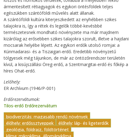
löszös és homokos területek, továbbá a mélyebben fekvő
ármentesített rétiagyagok és egykori öntésföldek teljes
egészükben szántóföldi művelés alatt állanak.
A szántóföldi kultúra kiterjeszkedett az enyhébben szikes
talajokra is, így a rétek és legelők többé-kevésbbé
természetesnek mondható növényzete ma már majdnem
kizárólag az erősebben szikes talajokra szorult, illetve a hajdani
mocsarak helyébe lépett. Az egykori erdők utolsó romjai: a
Kúnmadarasi- és a Tiszaigari-erdő. Eredetibb növényzetű
tölgyesek még tájunkon, de már az öntözőrendszer területén
kívül, a kisújszállási Öreg-erdő, a Szentmargitai-erdő és főkép a
híres Ohat-erdő.
Lelőhely
ER Archívum (1946/P-001)
Erdőrezervátumok
Tilos-erdő Erdőrezervátum
biodiverzitás: magasabb rendű növények
élőhely: erdőssztyeppek
élőhely: láp- és ligeterdők
geológia, földrajz, földtörténet
klíma: mikroklíma, állományklíma