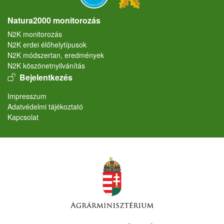
Natura2000 monitorozás
N2K monitorozás
N2K erdei élőhelytípusok
N2K módszertan, eredmények
N2K köszönetnyilvánítás
User account menu
Bejelentkezés
Lábléc
Impresszum
Adatvédelmi tájékoztató
Kapcsolat