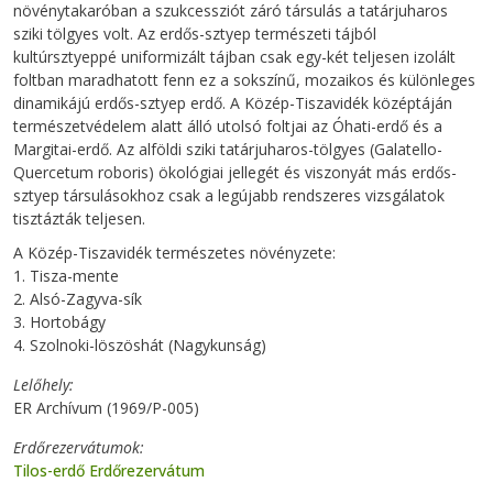
növénytakaróban a szukcessziót záró társulás a tatárjuharos
sziki tölgyes volt. Az erdős-sztyep természeti tájból
kultúrsztyeppé uniformizált tájban csak egy-két teljesen izolált
foltban maradhatott fenn ez a sokszínű, mozaikos és különleges
dinamikájú erdős-sztyep erdő. A Közép-Tiszavidék középtáján
természetvédelem alatt álló utolsó foltjai az Óhati-erdő és a
Margitai-erdő. Az alföldi sziki tatárjuharos-tölgyes (Galatello-
Quercetum roboris) ökológiai jellegét és viszonyát más erdős-
sztyep társulásokhoz csak a legújabb rendszeres vizsgálatok
tisztázták teljesen.
A Közép-Tiszavidék természetes növényzete:
1. Tisza-mente
2. Alsó-Zagyva-sík
3. Hortobágy
4. Szolnoki-löszöshát (Nagykunság)
Lelőhely
ER Archívum (1969/P-005)
Erdőrezervátumok
Tilos-erdő Erdőrezervátum