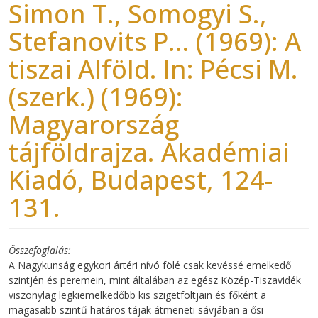
Simon T., Somogyi S.,
Stefanovits P... (1969): A
tiszai Alföld. In: Pécsi M.
(szerk.) (1969):
Magyarország
tájföldrajza. Akadémiai
Kiadó, Budapest, 124-
131.
Összefoglalás
A Nagykunság egykori ártéri nívó fölé csak kevéssé emelkedő
szintjén és peremein, mint általában az egész Közép-Tiszavidék
viszonylag legkiemelkedőbb kis szigetfoltjain és főként a
magasabb szintű határos tájak átmeneti sávjában a ősi