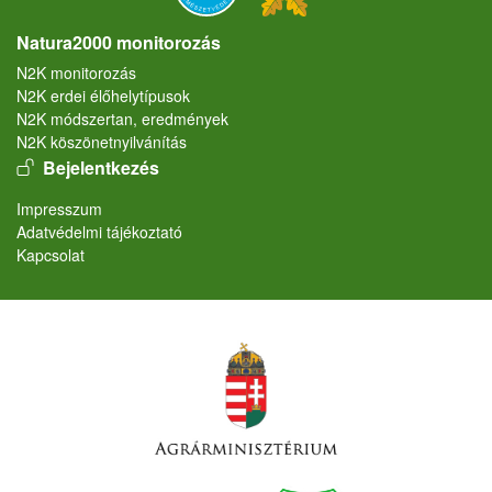
Natura2000 monitorozás
N2K monitorozás
N2K erdei élőhelytípusok
N2K módszertan, eredmények
N2K köszönetnyilvánítás
User account menu
Bejelentkezés
Lábléc
Impresszum
Adatvédelmi tájékoztató
Kapcsolat