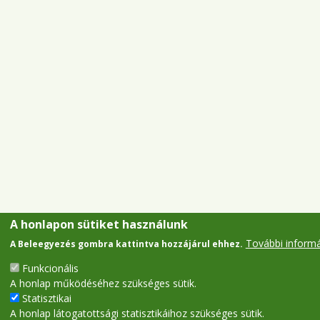
A honlapon sütiket használunk
További inform
A Beleegyezés gombra kattintva hozzájárul ehhez.
Funkcionális
A honlap működéséhez szükséges sütik.
Statisztikai
A honlap látogatottsági statisztikáihoz szükséges sütik.