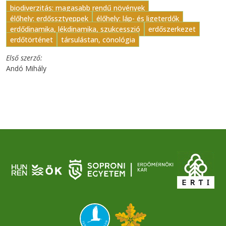
biodiverzitás: magasabb rendű növények
élőhely: erdőssztyeppek
élőhely: láp- és ligeterdők
erdődinamika, lékdinamika, szukcesszió
erdőszerkezet
erdőtörténet
társulástan, cönológia
Első szerző
Andó Mihály