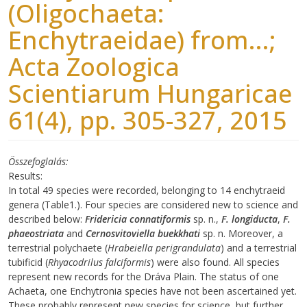
(Oligochaeta:
Enchytraeidae) from...;
Acta Zoologica
Scientiarum Hungaricae
61(4), pp. 305-327, 2015
Összefoglalás
Results:
In total 49 species were recorded, belonging to 14 enchytraeid
genera (Table1.). Four species are considered new to science and
described below:
Fridericia connatiformis
sp. n.,
F. longiducta
,
F.
phaeostriata
and
Cernosvitoviella buekkhati
sp. n. Moreover, a
terrestrial polychaete (
Hrabeiella perigrandulata
) and a terrestrial
tubificid (
Rhyacodrilus falciformis
) were also found. All species
represent new records for the Dráva Plain. The status of one
Achaeta, one Enchytronia species have not been ascertained yet.
These probably represent new species for science, but further