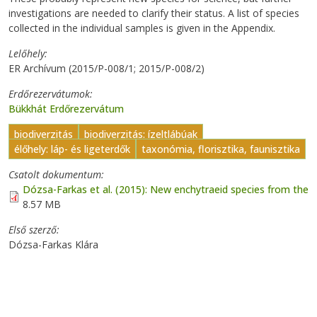
investigations are needed to clarify their status. A list of species
collected in the individual samples is given in the Appendix.
Lelőhely
ER Archívum (2015/P-008/1; 2015/P-008/2)
Erdőrezervátumok
Bükkhát Erdőrezervátum
biodiverzitás
biodiverzitás: ízeltlábúak
élőhely: láp- és ligeterdők
taxonómia, florisztika, faunisztika
Csatolt dokumentum
Dózsa-Farkas et al. (2015): New enchytraeid species from the
8.57 MB
Első szerző
Dózsa-Farkas Klára