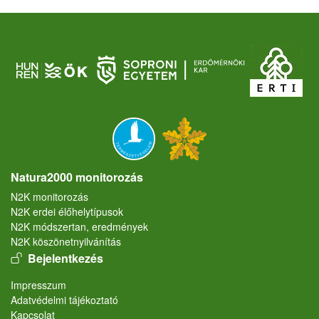
Natura2000 monitorozás
N2K monitorozás
N2K erdei élőhelytípusok
N2K módszertan, eredmények
N2K köszönetnyilvánítás
User account menu
Bejelentkezés
Lábléc
Impresszum
Adatvédelmi tájékoztató
Kapcsolat