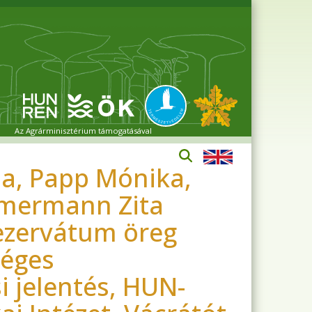
Az Agrárminisztérium támogatásával
a, Papp Mónika,
immermann Zita
rezervátum öreg
séges
i jelentés, HUN-