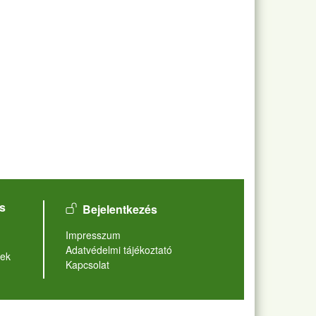
User account menu
s
Bejelentkezés
Lábléc
Impresszum
Adatvédelmi tájékoztató
ek
Kapcsolat