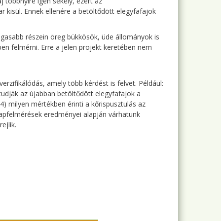
j többnyire igen sekély, ezért az
r kisül. Ennek ellenére a betöltődött elegyfafajok
magasabb részein öreg bükkösök, üde állományok is
en felmérni. Erre a jelen projekt keretében nem
iverzifikálódás, amely több kérdést is felvet. Például:
udják az újabban betöltődött elegyfafajok a
) milyen mértékben érinti a kőrispusztulás az
lapfelmérések eredményei alapján várhatunk
jlik.