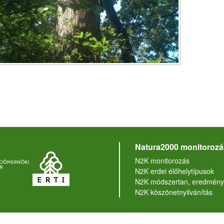
Natura2000 monitorozá
N2K monitorozás
N2K erdei élőhelytípusok
N2K módszertan, eredmény
N2K köszönetnyilvánítás