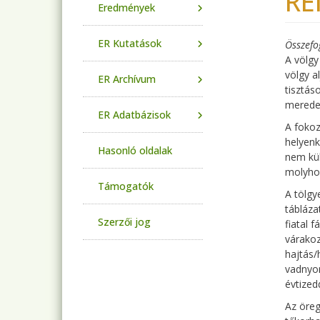
RE
Eredmények
ER Kutatások
Összefo
A völgy
völgy a
ER Archívum
tisztás
meredek
ER Adatbázisok
A fokoz
helyenk
Hasonló oldalak
nem kül
molyhos
Támogatók
A tölgy
tábláza
Szerzői jog
fiatal 
várakoz
hajtás/
vadnyom
évtized
Az öreg