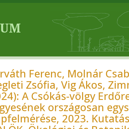
rváth Ferenc, Molnár Csab
egleti Zsófia, Vig Ákos, Z
024): A Csókás-völgy Erdő
lgyesének országosan egy
apfelmérése, 2023. Kutatás