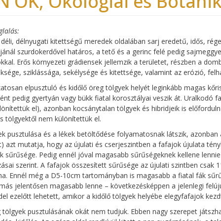
N ÖK, Ökológiai és Botanika
glalás
 déli, délnyugati kitettségű meredek oldalában sarj eredetű, idős, ré
ljánál szurdokerdővel határos, a tető és a gerinc felé pedig sajmeggy
okkal. Erős környezeti grádiensek jellemzik a területet, részben a do
sége, sziklássága, sekélysége és kitettsége, valamint az erózió, f
atosan elpusztuló és kidőlő öreg tölgyek helyét leginkább magas kőr
ént pedig gyertyán vagy bükk fiatal korosztályai veszik át. Uralkodó 
önítettük el), azonban kocsánytalan tölgyek és hibridjeik is előfordu
 tölgyektől nem különítettük el.
ek pusztulása és a lékek betöltődése folyamatosnak látszik, azonban a 
t) azt mutatja, hogy az újulati és cserjeszintben a fafajok újulata t
fák sűrűsége. Pedig ennél jóval magasabb sűrűségeknek kellene lennie
ásai szerint. A fafajok összesített sűrűsége az újulati szintben csak
ha. Ennél még a D5-10cm tartományban is magasabb a fiatal fák sűrűs
ás jelentősen magasabb lenne – következésképpen a jelenlegi felúju
del ezelőtt lehetett, amikor a kidőlő tölgyek helyébe elegyfafajok kezd
 tölgyek pusztulásának okát nem tudjuk. Ebben nagy szerepet játszha