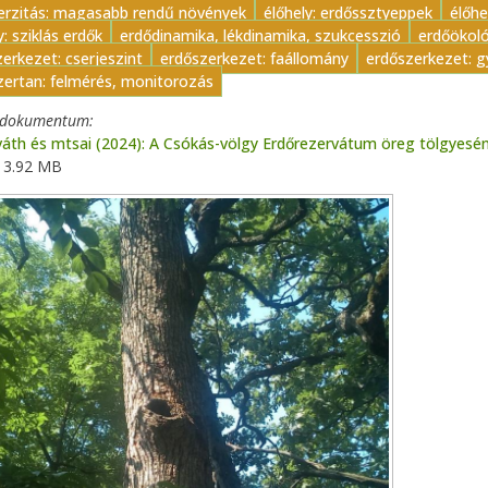
verzitás: magasabb rendű növények
élőhely: erdőssztyeppek
élőhe
y: sziklás erdők
erdődinamika, lékdinamika, szukcesszió
erdőökoló
erkezet: cserjeszint
erdőszerkezet: faállomány
erdőszerkezet: g
ertan: felmérés, monitorozás
t dokumentum
áth és mtsai (2024): A Csókás-völgy Erdőrezervátum öreg tölgyesé
3.92 MB