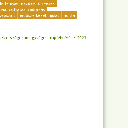
ly: fényben gazdag tölgyesek
gia: vadhatás, vadrágás
yepszint
erdőszerkezet: újulat
holtfa
nek országosan egységes alapfelmérése, 2023. -