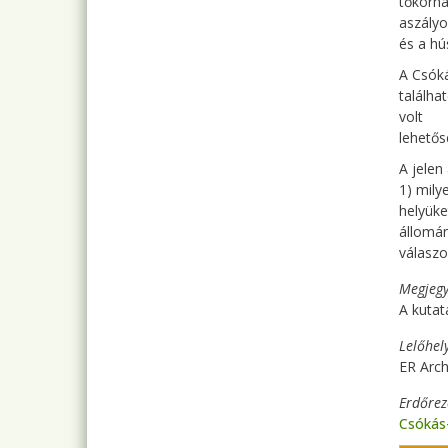
tőkorha
aszályo
és a h
A Csóká
találha
volt
lehetős
A jelen 
1) mily
helyüke
állomán
válaszo
Megjegy
A kutatá
Lelőhel
ER Arch
Erdőre
Csókás