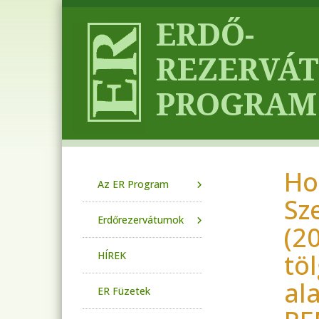
Ugrás a tartalomra
Ho
Main navigation
Az ER Program
Sz
Erdőrezervátumok
(2
tö
HÍREK
al
ER Füzetek