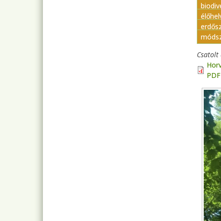
biodi
élőhel
erdősz
módsz
Csatol
Horv
PDF