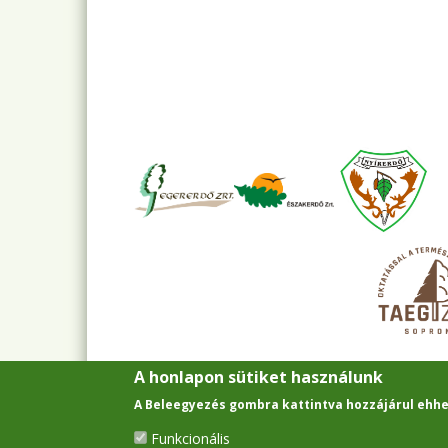
A honlapon sütiket használunk
A Beleegyezés gombra kattintva hozzájárul ehhe
Funkcionális