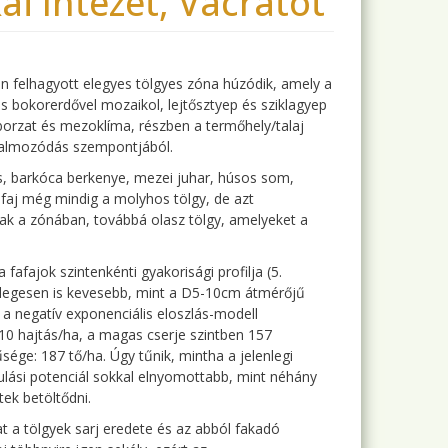
i Intézet, Vácrátót
gen felhagyott elegyes tölgyes zóna húzódik, amely a
es bokorerdővel mozaikol, lejtősztyep és sziklagyep
mborzat és mezoklíma, részben a termőhely/talaj
elhalmozódás szempontjából.
is, barkóca berkenye, mezei juhar, húsos som,
fafaj még mindig a molyhos tölgy, de azt
lnak a zónában, továbbá olasz tölgy, amelyeket a
fafajok szintenkénti gyakorisági profilja (5.
énylegesen is kevesebb, mint a D5-10cm átmérőjű
 a negatív exponenciális eloszlás-modell
 110 hajtás/ha, a magas cserje szintben 157
ége: 187 tő/ha. Úgy tűnik, mintha a jelenlegi
lási potenciál sokkal elnyomottabb, mint néhány
tek betöltődni.
t a tölgyek sarj eredete és az abból fakadó