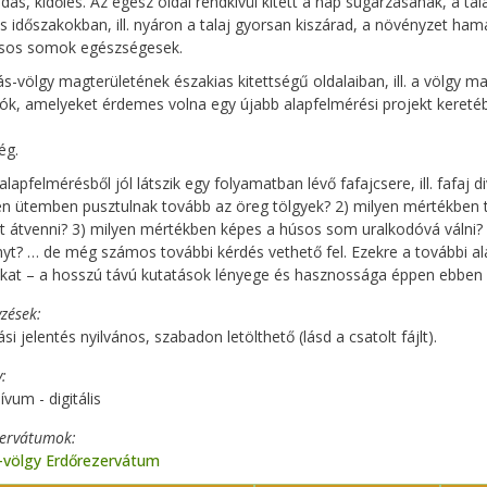
dás, kidőlés. Az egész oldal rendkívül kitett a nap sugárzásának, a tala
s időszakokban, ill. nyáron a talaj gyorsan kiszárad, a növényzet hama
úsos somok egészségesek.
s-völgy magterületének északias kitettségű oldalaiban, ill. a völgy 
tók, amelyeket érdemes volna egy újabb alapfelmérési projekt keretéb
ég.
alapfelmérésből jól látszik egy folyamatban lévő fafajcsere, ill. fafaj d
en ütemben pusztulnak tovább az öreg tölgyek? 2) milyen mértékben t
t átvenni? 3) milyen mértékben képes a húsos som uralkodóvá válni? 4
yt? … de még számos további kérdés vethető fel. Ezekre a további a
kat – a hosszú távú kutatások lényege és hasznossága éppen ebben re
zések
si jelentés nyilvános, szabadon letölthető (lásd a csatolt fájlt).
y
ívum - digitális
zervátumok
-völgy Erdőrezervátum