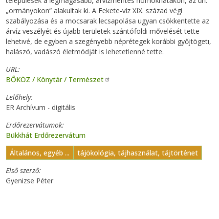
települések a legmagasabb, árvízmentes homokhátakon, az ún.
„ormányokon” alakultak ki. A Fekete-víz XIX. század végi
szabályozása és a mocsarak lecsapolása ugyan csökkentette az
árvíz veszélyét és újabb területek szántóföldi mővelését tette
lehetıvé, de egyben a szegényebb néprétegek korábbi győjtögetı,
halászó, vadászó életmódját is lehetetlenné tette.
URL
BŐKÖZ / Könytár / Természet
Lelőhely
ER Archívum - digitális
Erdőrezervátumok
Bükkhát Erdőrezervátum
Általános, egyéb ...
tájökológia, tájhasználat, tájtörténet
Első szerző
Gyenizse Péter