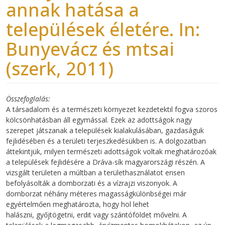
annak hatása a
települések életére. In:
Bunyevácz és mtsai
(szerk, 2011)
Összefoglalás
A társadalom és a természeti környezet kezdetektıl fogva szoros
kölcsönhatásban áll egymással. Ezek az adottságok nagy
szerepet játszanak a települések kialakulásában, gazdaságuk
fejlıdésében és a területi terjeszkedésükben is. A dolgozatban
áttekintjük, milyen természeti adottságok voltak meghatározóak
a települések fejlıdésére a Dráva-sík magyarországi részén. A
vizsgált területen a múltban a területhasználatot erısen
befolyásolták a domborzati és a vízrajzi viszonyok. A
domborzat néhány méteres magasságkülönbségei már
egyértelmően meghatározta, hogy hol lehet
halászni, győjtögetni, erdıt vagy szántóföldet mővelni. A