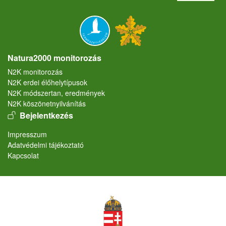
Natura2000 monitorozás
N2K monitorozás
N2K erdei élőhelytípusok
N2K módszertan, eredmények
N2K köszönetnyilvánítás
User account menu
Bejelentkezés
Lábléc
Impresszum
Adatvédelmi tájékoztató
Kapcsolat