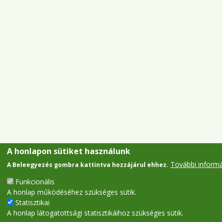
A honlapon sütiket használunk
További inform
A Beleegyezés gombra kattintva hozzájárul ehhez.
Funkcionális
A honlap működéséhez szükséges sütik.
Statisztikai
A honlap látogatottsági statisztikáihoz szükséges sütik.