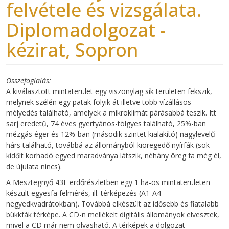
felvétele és vizsgálata.
Diplomadolgozat -
kézirat, Sopron
Összefoglalás
A kiválasztott mintaterület egy viszonylag sík területen fekszik,
melynek szélén egy patak folyik át illetve több vízállásos
mélyedés található, amelyek a mikroklímát párásabbá teszik. Itt
sarj eredetű, 74 éves gyertyános-tölgyes található, 25%-ban
mézgás éger és 12%-ban (második szintet kialakító) nagylevelű
hárs található, továbbá az állományból kiöregedő nyírfák (sok
kidőlt korhadó egyed maradványa látszik, néhány öreg fa még él,
de újulata nincs).
A Mesztegnyő 43F erdőrészletben egy 1 ha-os mintaterületen
készült egyesfa felmérés, ill. térképezés (A1-A4
negyedkvadrátokban). Továbbá elkészült az idősebb és fiatalabb
bükkfák térképe. A CD-n mellékelt digitális állományok elvesztek,
mivel a CD már nem olvasható. A térképek a dolgozat