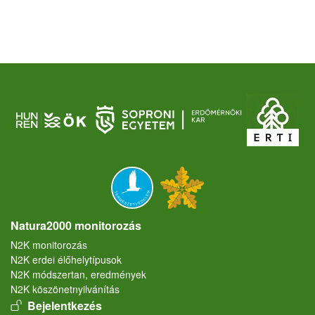
Natura2000 monitorozás
N2K monitorozás
N2K erdei élőhelytípusok
N2K módszertan, eredmények
N2K köszönetnyilvánítás
User account menu
Bejelentkezés