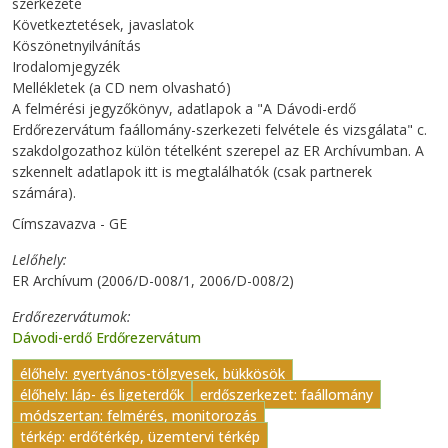
szerkezete
Következtetések, javaslatok
Köszönetnyilvánítás
Irodalomjegyzék
Mellékletek (a CD nem olvasható)
A felmérési jegyzőkönyv, adatlapok a "A Dávodi-erdő
Erdőrezervátum faállomány-szerkezeti felvétele és vizsgálata" c.
szakdolgozathoz külön tételként szerepel az ER Archívumban. A
szkennelt adatlapok itt is megtalálhatók (csak partnerek
számára).
Címszavazva - GE
Lelőhely
ER Archívum (2006/D-008/1, 2006/D-008/2)
Erdőrezervátumok
Dávodi-erdő Erdőrezervátum
élőhely: gyertyános-tölgyesek, bükkösök
élőhely: láp- és ligeterdők
erdőszerkezet: faállomány
módszertan: felmérés, monitorozás
térkép: erdőtérkép, üzemtervi térkép