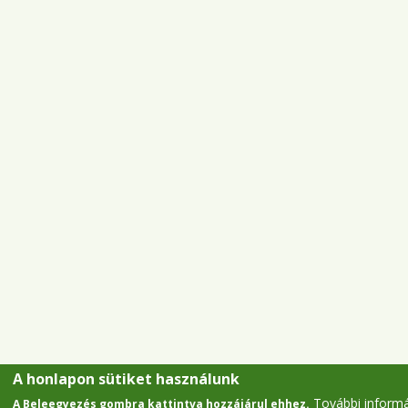
A honlapon sütiket használunk
További inform
A Beleegyezés gombra kattintva hozzájárul ehhez.