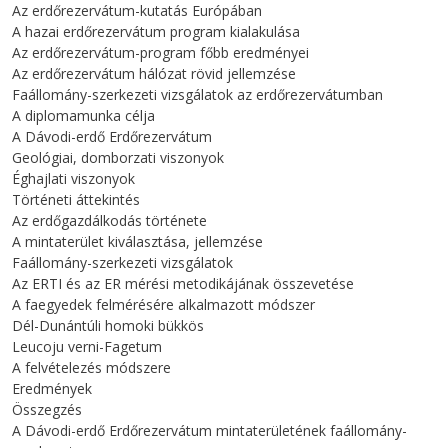
Az erdőrezervátum-kutatás Európában
A hazai erdőrezervátum program kialakulása
Az erdőrezervátum-program főbb eredményei
Az erdőrezervátum hálózat rövid jellemzése
Faállomány-szerkezeti vizsgálatok az erdőrezervátumban
A diplomamunka célja
A Dávodi-erdő Erdőrezervátum
Geológiai, domborzati viszonyok
Éghajlati viszonyok
Történeti áttekintés
Az erdőgazdálkodás története
A mintaterület kiválasztása, jellemzése
Faállomány-szerkezeti vizsgálatok
Az ERTI és az ER mérési metodikájának összevetése
A faegyedek felmérésére alkalmazott módszer
Dél-Dunántúli homoki bükkös
Leucoju verni-Fagetum
A felvételezés módszere
Eredmények
Összegzés
A Dávodi-erdő Erdőrezervátum mintaterületének faállomány-