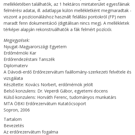
mellékletében találhatók, az 1 hektáros mintaterület egyesfáinak
felmérési adatai, ill. adatlapjai külön mellékletként megmaradtak -
viszont a pozícionáláshoz használt felállási pontokról (FP) nem
maradt fenn dokumentáció (digitálisan nincs meg). A mellékletek
térképei alapján rekonstruálhatók a fák felmért pozíciói.
Megjegyzések
Nyugat-Magyarországi Egyetem
Erdőmérnöki Kar
Erdőrendezéstani Tanszék
Diplomaterv
A Dávodi-erdő Erdőrezervátum faállomány-szerkezeti felvétele és
vizsgálata
Készítette: Kovács Norbert, erdőmérnök jelölt
Belső konzulens: Dr. Veperdi Gábor, egyetemi docens
Külső konzulens: Horváth Ferenc, tudományos munkatárs
MTA ÖBKI Erdőrezervátum Kutatócsoport
Sopron, 2006
Tartalom
Bevezetés
Az erdőrezervátum fogalma