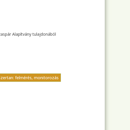
zaspár Alapítvány tulajdonából
zertan: felmérés, monitorozás