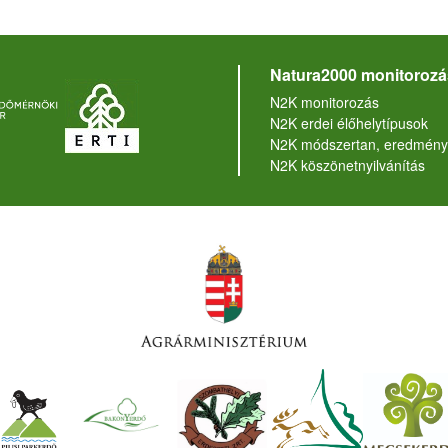
Natura2000 monitorozá
N2K monitorozás
N2K erdei élőhelytípusok
N2K módszertan, eredmény
N2K köszönetnyilvánítás