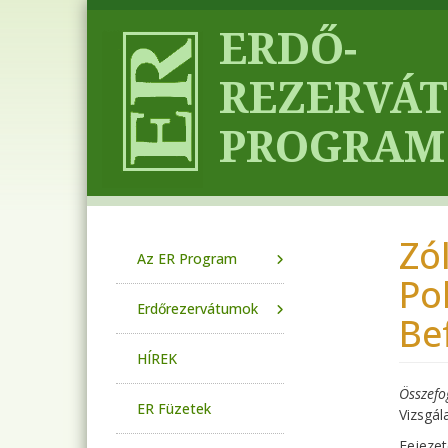
Ugrás a tartalomra
Zól
Main navigation
Az ER Program
Po
Erdőrezervátumok
Be
HÍREK
Összefo
ER Füzetek
Vizsgál
Fejezet