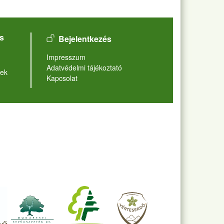
User account menu
s
Bejelentkezés
Lábléc
Impresszum
Adatvédelmi tájékoztató
ek
Kapcsolat