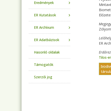
Eredmények
Mintavé
Biometr
ER Kutatások
Előzete
Megjegy
ER Archívum
Zólyomi
Lelőhel
ER Adatbázisok
ER Arc
Hasonló oldalak
Erdőre
Tilos-e
Támogatók
biodi
társul
Szerzői jog