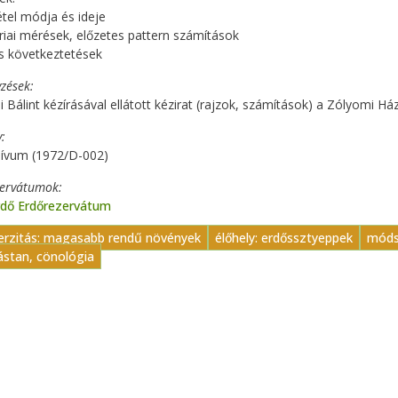
tel módja és ideje
iai mérések, előzetes pattern számítások
s következtetések
zések
 Bálint kézírásával ellátott kézirat (rajzok, számítások) a Zólyomi Há
y
hívum (1972/D-002)
zervátumok
rdő Erdőrezervátum
verzitás: magasabb rendű növények
élőhely: erdőssztyeppek
móds
ástan, cönológia