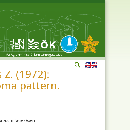
Az Agrárminisztérium támogatásával
 Z. (1972):
oma pattern.
onatum faciesében.