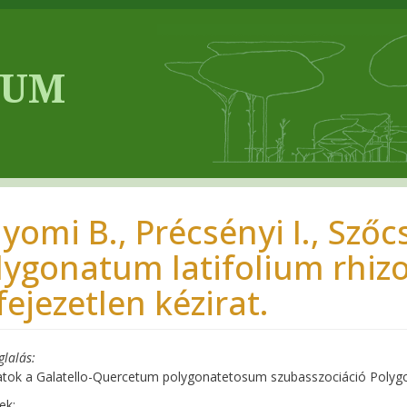
yomi B., Précsényi I., Szőcs
lygonatum latifolium rhiz
fejezetlen kézirat.
glalás
atok a Galatello-Quercetum polygonatetosum szubasszociáció Polyg
ek: