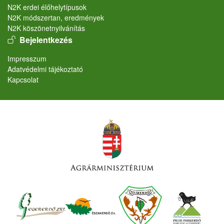
N2K erdei élőhelytípusok
N2K módszertan, eredmények
N2K köszönetnyilvánítás
User account menu
Bejelentkezés
Lábléc
Impresszum
Adatvédelmi tájékoztató
Kapcsolat