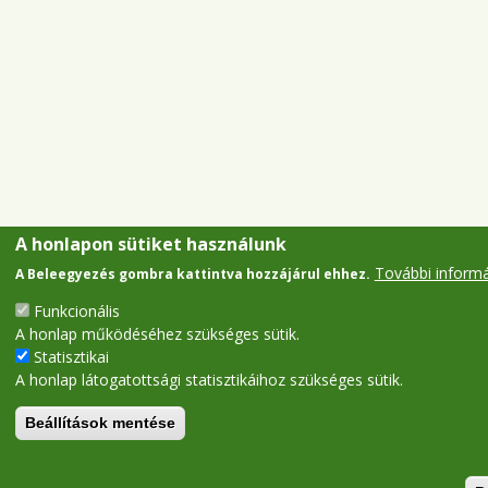
A honlapon sütiket használunk
További inform
A Beleegyezés gombra kattintva hozzájárul ehhez.
Funkcionális
A honlap működéséhez szükséges sütik.
Statisztikai
A honlap látogatottsági statisztikáihoz szükséges sütik.
Beállítások mentése