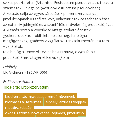
szikes pusztaréten (Artemisio-Festucetum pseudovinae), illetve a
származék juhlegelőn (Achilleo-Festucetum pseudovinae).
A kutatás célja az egyes társulások primer szervesanyag
produkciójának vizsgálata volt, valamint ezek összehasonlítása
az extenzív juhlegelő és a szántóföld művelési ág produkciójával.
A kutatás során a következő vizsgálatokat végezték:
gyökérprodukció, földfeletti zöldtömeg, fenológiai
megfigyelések, gradiens vizsgálatok transzekt mentén, pattern
vizsgálatok,
talajbiológiai tényezők évi és havi ritmusa, egyes fajok
populációjának citogenetikai vizsgálata.
Lelőhely
ER Archívum (1967/P-006)
Erdőrezervátumok
Tilos-erdő Erdőrezervátum
biodiverzitás: magasabb rendű növények
biomassza, fatermés
élőhely: erdőssztyeppek
mezőgazdaság
ökoszisztéma: növekedés, fejlődés, produkció