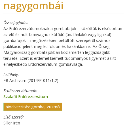
nagygombái
Összefoglalás
Az Erdőrezervátumoknak a gombafajok – közöttük is elsősorban
az élő és holt faanyaghoz kötődő (ún. fánlakó vagy lignikol)
gombafajok – megőrzésében betöltött szerepéről számos
publikáció jelent meg külföldön és hazánkban is. Az Őrség
Magyarország gombafajokban közismerten leggazdagabb
területe. Ezért is érdemel kiemelt tudományos figyelmet az itt
elhelyezkedő Erdőrezervátum gombavilága.
Lelőhely
ER Archívum (2014/P-011/1,2)
Erdőrezervátumok
Szalafő Erdőrezervátum
biodiverzitás: gomba, zuzmó
Első szerző
Siller Irén