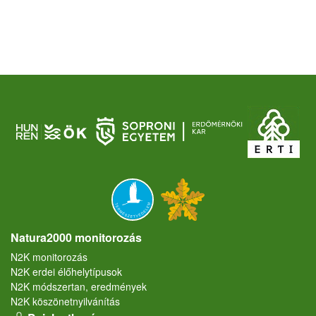
Natura2000 monitorozás
N2K monitorozás
N2K erdei élőhelytípusok
N2K módszertan, eredmények
N2K köszönetnyilvánítás
User account menu