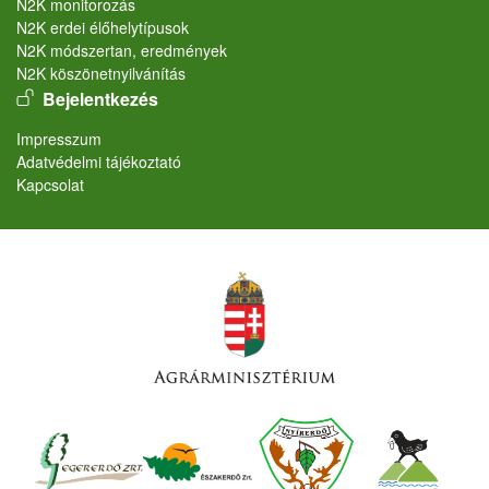
N2K monitorozás
N2K erdei élőhelytípusok
N2K módszertan, eredmények
N2K köszönetnyilvánítás
User account menu
Bejelentkezés
Lábléc
Impresszum
Adatvédelmi tájékoztató
Kapcsolat