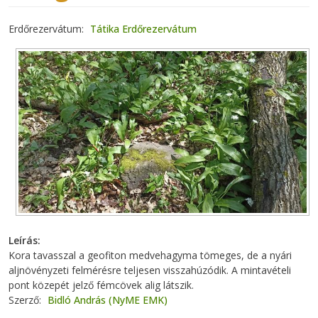
Erdőrezervátum
Tátika Erdőrezervátum
Leírás
Kora tavasszal a geofiton medvehagyma tömeges, de a nyári
aljnövényzeti felmérésre teljesen visszahúzódik. A mintavételi
pont közepét jelző fémcövek alig látszik.
Szerző
Bidló András (NyME EMK)