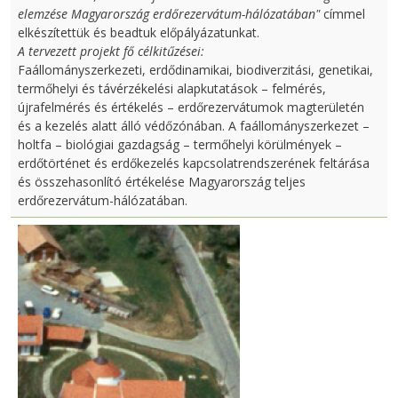
elemzése Magyarország erdőrezervátum-hálózatában"
címmel
elkészítettük és beadtuk előpályázatunkat.
A tervezett projekt fő célkitűzései:
Faállományszerkezeti, erdődinamikai, biodiverzitási, genetikai,
termőhelyi és távérzékelési alapkutatások – felmérés,
újrafelmérés és értékelés – erdőrezervátumok magterületén
és a kezelés alatt álló védőzónában. A faállományszerkezet –
holtfa – biológiai gazdagság – termőhelyi körülmények –
erdőtörténet és erdőkezelés kapcsolatrendszerének feltárása
és összehasonlító értékelése Magyarország teljes
erdőrezervátum-hálózatában.