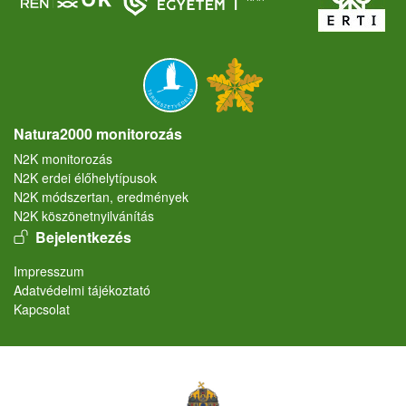
Natura2000 monitorozás
N2K monitorozás
N2K erdei élőhelytípusok
N2K módszertan, eredmények
N2K köszönetnyilvánítás
User account menu
Bejelentkezés
Lábléc
Impresszum
Adatvédelmi tájékoztató
Kapcsolat