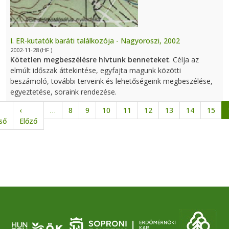
I. ER-kutatók baráti találkozója - Nagyoroszi, 2002
2002-11-28
(HF )
Kötetlen megbeszélésre hívtunk benneteket
. Célja az
elmúlt időszak áttekintése, egyfajta magunk közötti
beszámoló, további terveink és lehetőségeink megbeszélése,
egyeztetése, soraink rendezése.
Oldalszámozás
‹
…
8
9
10
11
12
13
14
15
Első oldal
Előző oldal
ső
Előző