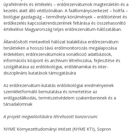
újrafelmérés és értékelés – erdőrezervátumok magterületén és a
kezelés alatt álló védőzónában. A faállományszerkezet – holtfa –
biológiai gazdagság – termőhelyi körülmények – erdőtörténet és
erdőkezelés kapcsolatrendszerének feltárása és összehasonlító
értékelése Magyarország teljes erdőrezervátum-hálózatában.
Állandósított mintavételi hálózat kialakítása erdőrezervátum
területeken a hosszú távú erdőmonitorozás megalapozása
érdekében; erdőrezervátumokra vonatkozó adatbázisok,
információs központ és archívum létrehozása, fejlesztése és
szolgáltatása az erdőökológiai, erdődinamikai és inter-
diszciplináris kutatások támogatására
Az erdőrezervátum-kutatás erdőökológiai eredményeinek
szemléletformáló bemutatása és ismertetése az
erdőgazdálkodás, természetvédelem szakembereinek és a
társadalomnak
A projekt megvalósítására létrehozott konzorcium:
NYME Környezettudományi Intézet (NYME KTI), Sopron