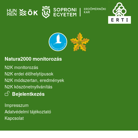
Natura2000 monitorozás
N2K monitorozás
N2K erdei élőhelytípusok
N2K módszertan, eredmények
N2K köszönetnyilvánítás
User account menu
Bejelentkezés
Lábléc
Impresszum
Adatvédelmi tájékoztató
Kapcsolat