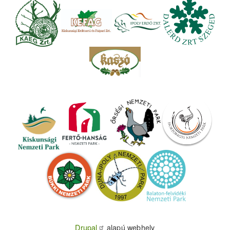
Drupal
alapú webhely