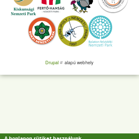
Drupal
alapú webhely
A honlapon sütiket használunk