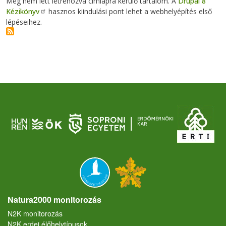
Még nem lett létrehozva címlapra kerülő tartalom. A
Drupal 8
Kézikönyv
hasznos kiindulási pont lehet a webhelyépítés első
lépéseihez.
Natura2000 monitorozás
N2K monitorozás
N2K erdei élőhelytípusok