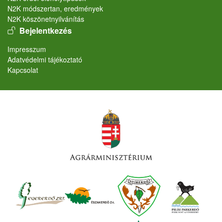
N2K módszertan, eredmények
N2K köszönetnyilvánítás
User account menu
Bejelentkezés
Lábléc
Impresszum
Adatvédelmi tájékoztató
Kapcsolat