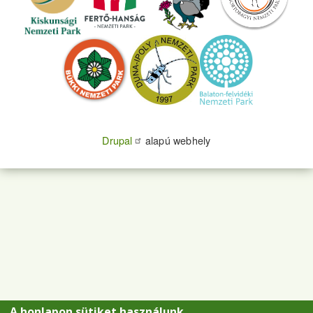
Drupal
alapú webhely
A honlapon sütiket használunk