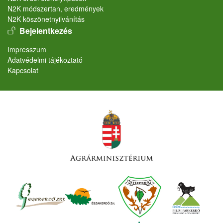
N2K módszertan, eredmények
N2K köszönetnyilvánítás
User account menu
Bejelentkezés
Lábléc
Impresszum
Adatvédelmi tájékoztató
Kapcsolat