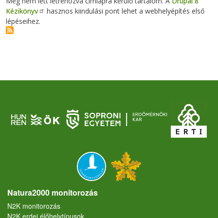
Még nem lett létrehozva címlapra kerülő tartalom. A
Drupal 8
Kézikönyv
hasznos kiindulási pont lehet a webhelyépítés első
lépéseihez.
Natura2000 monitorozás
N2K monitorozás
N2K erdei élőhelytípusok