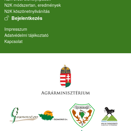
N2K módszertan, eredmények
N2K köszönetnyilvánítás
User account menu
Bejelentkezés
Lábléc
Impresszum
Adatvédelmi tájékoztató
Kapcsolat