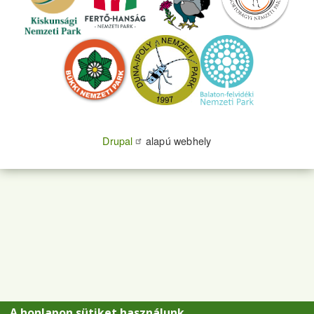
Drupal
alapú webhely
A honlapon sütiket használunk