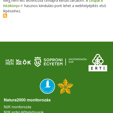
Még nem lett létrehozva címlapra kerülő tartalom. A
Drupal 8
Kézikönyv
hasznos kiindulási pont lehet a webhelyépítés első
lépéseihez.
Natura2000 monitorozás
N2K monitorozás
N2K erdei élőhelytípusok