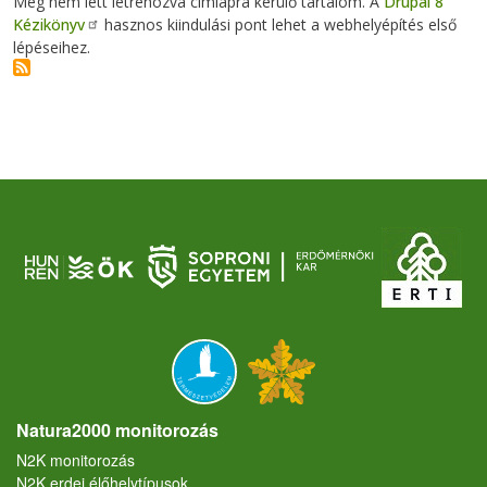
Még nem lett létrehozva címlapra kerülő tartalom. A
Drupal 8
Kézikönyv
hasznos kiindulási pont lehet a webhelyépítés első
lépéseihez.
Natura2000 monitorozás
N2K monitorozás
N2K erdei élőhelytípusok