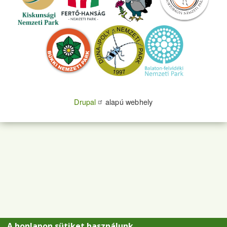
Drupal
alapú webhely
A honlapon sütiket használunk