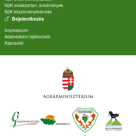
N2K módszertan, eredmények
N2K köszönetnyilvánítás
User account menu
Bejelentkezés
Lábléc
Impresszum
Adatvédelmi tájékoztató
Kapcsolat