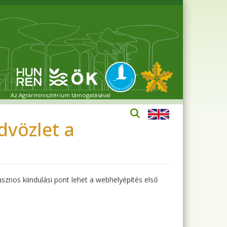
Az Agrárminisztérium támogatásával
vözlet a
sznos kiindulási pont lehet a webhelyépítés első