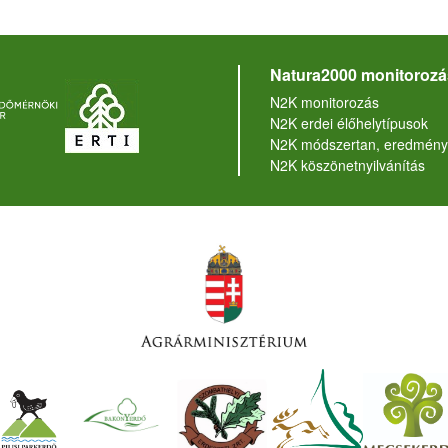
Natura2000 monitorozá
N2K monitorozás
N2K erdei élőhelytípusok
N2K módszertan, eredmény
N2K köszönetnyilvánítás