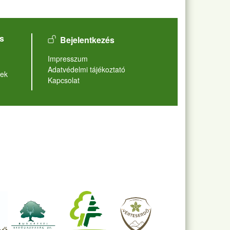
User account menu
s
Bejelentkezés
Lábléc
Impresszum
Adatvédelmi tájékoztató
ek
Kapcsolat