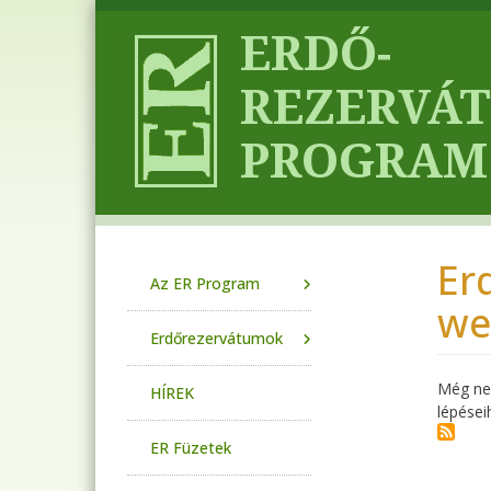
Ugrás a tartalomra
Er
Main navigation
Az ER Program
we
Erdőrezervátumok
Még nem
HÍREK
lépései
ER Füzetek