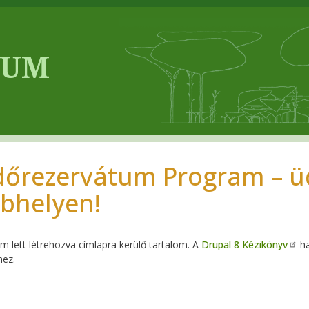
dőrezervátum Program – üd
bhelyen!
 lett létrehozva címlapra kerülő tartalom. A
Drupal 8 Kézikönyv
ha
hez.