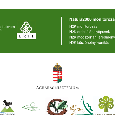
Natura2000 monitorozá
N2K monitorozás
N2K erdei élőhelytípusok
N2K módszertan, eredmény
N2K köszönetnyilvánítás