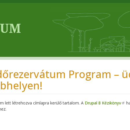
dőrezervátum Program – üd
bhelyen!
 lett létrehozva címlapra kerülő tartalom. A
Drupal 8 Kézikönyv
ha
hez.