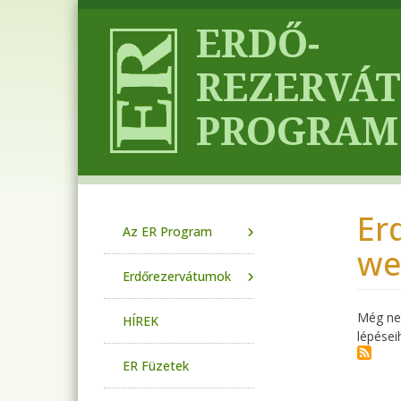
Ugrás a tartalomra
Er
Main navigation
Az ER Program
we
Erdőrezervátumok
Még nem
HÍREK
lépései
ER Füzetek