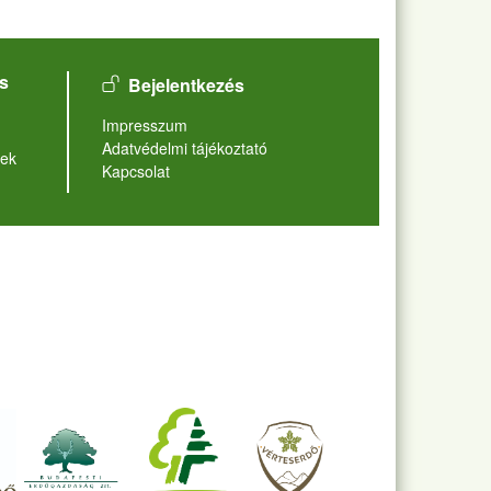
User account menu
s
Bejelentkezés
Lábléc
Impresszum
Adatvédelmi tájékoztató
ek
Kapcsolat