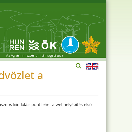
Az Agrárminisztérium támogatásával
vözlet a
sznos kiindulási pont lehet a webhelyépítés első