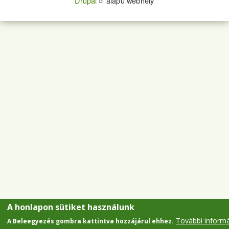
Drupal
alapú webhely
A honlapon sütiket használunk
További inform
A Beleegyezés gombra kattintva hozzájárul ehhez.