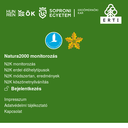
Natura2000 monitorozás
N2K monitorozás
N2K erdei élőhelytípusok
N2K módszertan, eredmények
N2K köszönetnyilvánítás
User account menu
Bejelentkezés
Lábléc
Impresszum
Adatvédelmi tájékoztató
Kapcsolat