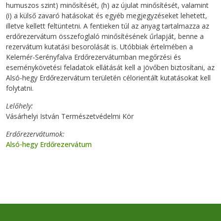
humuszos szint) minősítését, (h) az újulat minősítését, valamint
(i) a külső zavaró hatásokat és egyéb megjegyzéseket lehetett,
illetve kellett feltüntetni. A fentieken túl az anyag tartalmazza az
erdőrezervátum összefoglaló minősítésének űrlapját, benne a
rezervátum kutatási besorolását is. Utóbbiak értelmében a
Kelemér-Serényfalva Erdőrezervátumban megőrzési és
eseménykövetési feladatok ellátását kell a jövőben biztosítani, az
Alsó-hegy Erdőrezervátum területén célorientált kutatásokat kell
folytatni.
Lelőhely
Vásárhelyi István Természetvédelmi Kör
Erdőrezervátumok
Alsó-hegy Erdőrezervátum