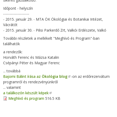
sikeres gazdálkodó.
Időpont - helyszín
--------------------
- 2015. január 29. - MTA ÖK Ökológiai és Botanikai Intézet,
Vácrátót
- 2015. január 30. - Pilisi Parkerdő Zrt, Valkói Erdészete, Valkó
További részletek a mellékelt "Meghívó és Program"-ban
találhatók
a rendezők:
Horváth Ferenc és Mázsa Katalin
Csépányi Péter és Magyar Ferenc
... továbbá
Bajomi Bálint írása az
Ökológia blog
-on az erdőrezervátum
programról és rendezvényünkről
... valamint
a találkozón készült képek
Meghívó és program
516.5 KB