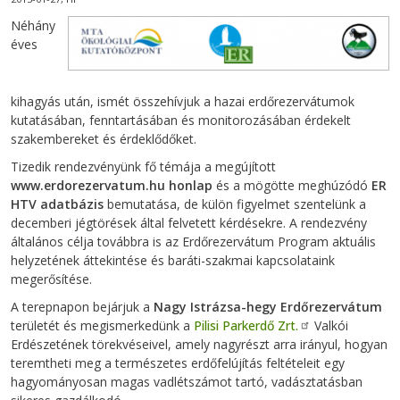
Néhány
éves
kihagyás után, ismét összehívjuk a hazai erdőrezervátumok
kutatásában, fenntartásában és monitorozásában érdekelt
szakembereket és érdeklődőket.
Tizedik rendezvényünk fő témája a megújított
www.erdorezervatum.hu honlap
és a mögötte meghúzódó
ER
HTV adatbázis
bemutatása, de külön figyelmet szentelünk a
decemberi jégtörések által felvetett kérdésekre. A rendezvény
általános célja továbbra is az Erdőrezervátum Program aktuális
helyzetének áttekintése és baráti-szakmai kapcsolataink
megerősítése.
A terepnapon bejárjuk a
Nagy Istrázsa-hegy Erdőrezervátum
területét és megismerkedünk a
Pilisi Parkerdő Zrt.
Valkói
Erdészetének törekvéseivel, amely nagyrészt arra irányul, hogyan
teremtheti meg a természetes erdőfelújítás feltételeit egy
hagyományosan magas vadlétszámot tartó, vadásztatásban