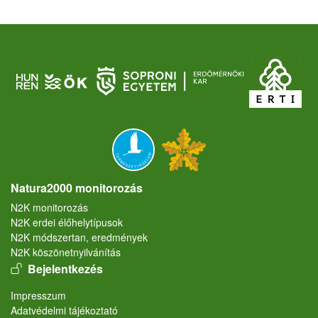
Natura2000 monitorozás
N2K monitorozás
N2K erdei élőhelytípusok
N2K módszertan, eredmények
N2K köszönetnyilvánítás
User account menu
Bejelentkezés
Lábléc
Impresszum
Adatvédelmi tájékoztató