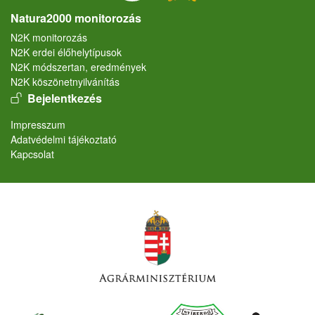
Natura2000 monitorozás
N2K monitorozás
N2K erdei élőhelytípusok
N2K módszertan, eredmények
N2K köszönetnyilvánítás
User account menu
Bejelentkezés
Lábléc
Impresszum
Adatvédelmi tájékoztató
Kapcsolat