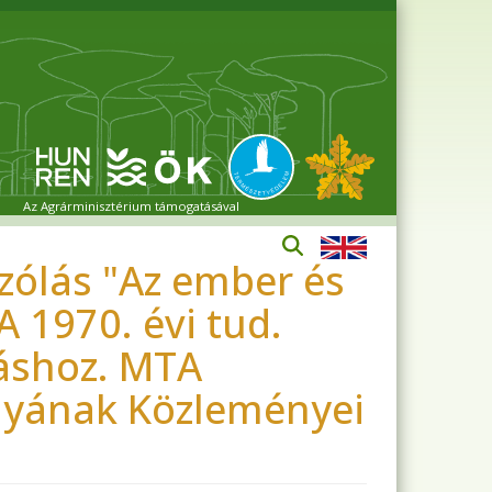
Az Agrárminisztérium támogatásával
zólás "Az ember és
A 1970. évi tud.
áshoz. MTA
lyának Közleményei