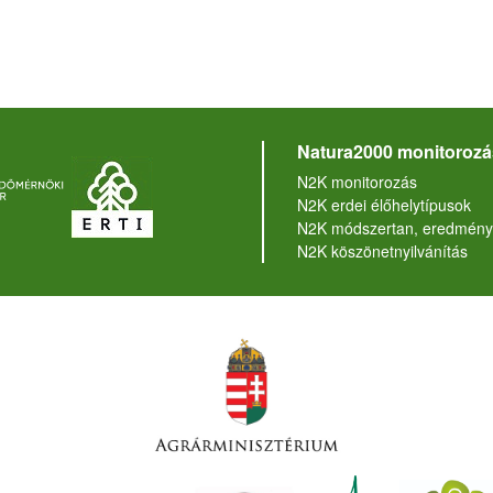
Natura2000 monitorozá
N2K monitorozás
N2K erdei élőhelytípusok
N2K módszertan, eredmény
N2K köszönetnyilvánítás