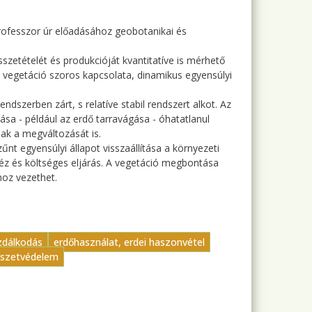
rofesszor úr előadásához geobotanikai és
sszetételét és produkcióját kvantitatíve is mérhető
 vegetáció szoros kapcsolata, dinamikus egyensúlyi
ndszerben zárt, s relatíve stabil rendszert alkot. Az
sa - például az erdő tarravágása - óhatatlanul
ak a megváltozását is.
t egyensúlyi állapot visszaállítása a környezeti
éz és költséges eljárás. A vegetáció megbontása
hoz vezethet.
zdálkodás
erdőhasználat, erdei haszonvétel
szetvédelem