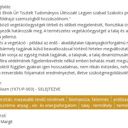
glalás
lt Elnök Úr! Tisztelt Tudományos Ülésszak! Legyen szabad Szabolcs p
földrajzi szemszögből hozzászólnom."
böző vegetációegységek térbeli és időbeli megjelenését, florisztikai ö
nyezők határozzák meg. A természetes vegetációegységet a talaj és a
 jellemzi.
 és a vegetáció - például az erdő - akadálytalan tápanyagkörforgalmú re
bármely tagjának külső beavatkozással történő hirtelen megváltoztatá
án vonja az egység másik tagjának, a talajnak, a talaj dinamizmusán
féra védelmének figyelembevétele nélkül emberi behatás miatt megszűn
októl függően gyakran igen hosszadalmas, nem ritkán évtizedes, neh
 irreverzibilis folyamatot eredményezhet, illetve szükségmegoldások
y
hívum (1971/P-003) - SELEJTEZVE
verzitás: magasabb rendű növények
biomassza, fatermés
erdőga
isztéma: anyag-, víz- és energiaforgalom
talaj - termőhely
termé
erző
 Margit