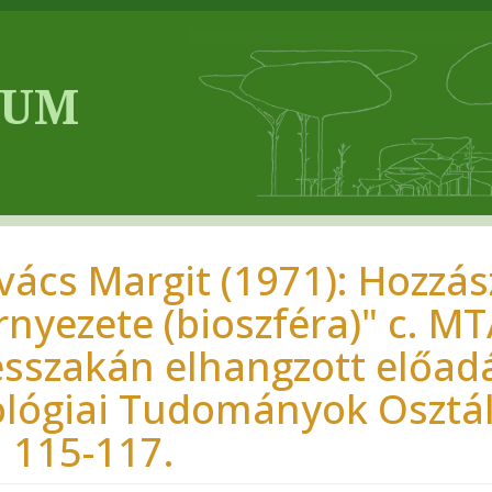
vács Margit (1971): Hozzás
rnyezete (bioszféra)" c. MT
ésszakán elhangzott előad
ológiai Tudományok Osztá
: 115-117.