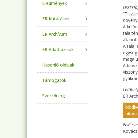
Eredmények
Összefo
"Tiszte
ER Kutatások
növény
A külön
talajté
ER Archívum
állapota
A talaj
ER Adatbázisok
egység 
maga ut
Hasonló oldalak
A biosz
viszony
gyakran
Támogatók
Lelőhel
Szerzői jog
ER Arc
biodi
ökosz
Első sz
Kovács