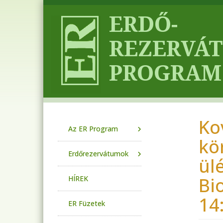
Ugrás a tartalomra
Ko
Main navigation
Az ER Program
kö
Erdőrezervátumok
ül
Bi
HÍREK
14
ER Füzetek