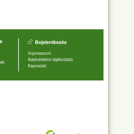
User account menu
s
Bejelentkezés
Lábléc
Impresszum
Adatvédelmi tájékoztató
ek
Kapcsolat