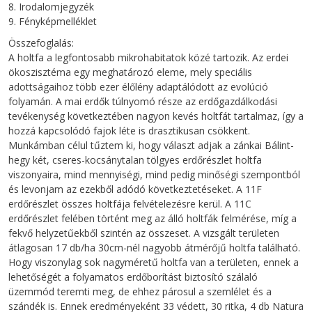
8. Irodalomjegyzék
9. Fényképmelléklet
Összefoglalás:
A holtfa a legfontosabb mikrohabitatok közé tartozik. Az erdei
ökoszisztéma egy meghatározó eleme, mely speciális
adottságaihoz több ezer élőlény adaptálódott az evolúció
folyamán. A mai erdők túlnyomó része az erdőgazdálkodási
tevékenység következtében nagyon kevés holtfát tartalmaz, így a
hozzá kapcsolódó fajok léte is drasztikusan csökkent.
Munkámban célul tűztem ki, hogy választ adjak a zánkai Bálint-
hegy két, cseres-kocsánytalan tölgyes erdőrészlet holtfa
viszonyaira, mind mennyiségi, mind pedig minőségi szempontból
és levonjam az ezekből adódó következtetéseket. A 11F
erdőrészlet összes holtfája felvételezésre kerül. A 11C
erdőrészlet felében történt meg az álló holtfák felmérése, míg a
fekvő helyzetűekből szintén az összeset. A vizsgált területen
átlagosan 17 db/ha 30cm-nél nagyobb átmérőjű holtfa található.
Hogy viszonylag sok nagyméretű holtfa van a területen, ennek a
lehetőségét a folyamatos erdőborítást biztosító szálaló
üzemmód teremti meg, de ehhez párosul a szemlélet és a
szándék is. Ennek eredményeként 33 védett, 30 ritka, 4 db Natura