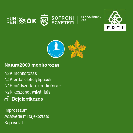
Natura2000 monitorozás
N2K monitorozás
N2K erdei élőhelytípusok
N2K módszertan, eredmények
N2K köszönetnyilvánítás
User account menu
Bejelentkezés
Lábléc
Impresszum
Adatvédelmi tájékoztató
Kapcsolat