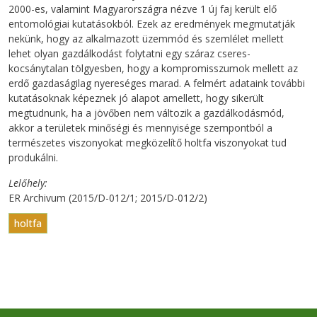
2000-es, valamint Magyarországra nézve 1 új faj került elő
entomológiai kutatásokból. Ezek az eredmények megmutatják
nekünk, hogy az alkalmazott üzemmód és szemlélet mellett
lehet olyan gazdálkodást folytatni egy száraz cseres-
kocsánytalan tölgyesben, hogy a kompromisszumok mellett az
erdő gazdaságilag nyereséges marad. A felmért adataink további
kutatásoknak képeznek jó alapot amellett, hogy sikerült
megtudnunk, ha a jövőben nem változik a gazdálkodásmód,
akkor a területek minőségi és mennyisége szempontból a
természetes viszonyokat megközelítő holtfa viszonyokat tud
produkálni.
Lelőhely
ER Archivum (2015/D-012/1; 2015/D-012/2)
holtfa