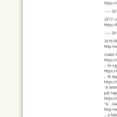
https:/
----- 20
2017. 
https:/
----- 20
2016.0
http:/
Szabó 
https:
... és e
https:
... itt
https:
"A WWF 
pár nap
https:
"A ... 
http://
... a N