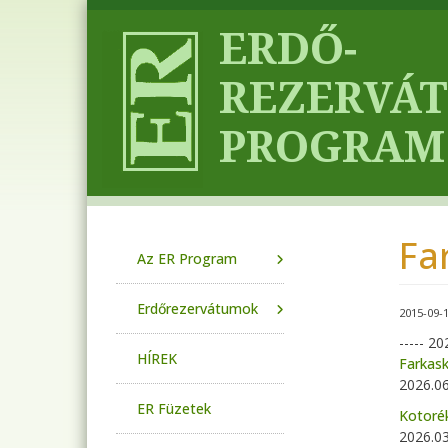
Ugrás a tartalomra
Fa
Main navigation
Az ER Program
Erdőrezervátumok
2015-09-
----- 20
HÍREK
Farkask
2026.06
ER Füzetek
Kotoré
2026.03