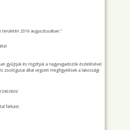
k területén 2016 augusztusában."
étel
n gyűjtjük és rögzítjük a nagyragadozók észlelésével
 zoológusai által végzett megfigyelések a lakossági
-1340.html
al farkast.