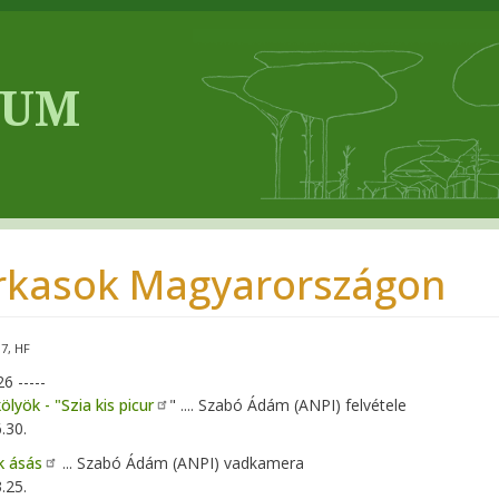
rkasok Magyarországon
17
HF
26 -----
ölyök - "Szia kis picur
" .... Szabó Ádám (ANPI) felvétele
.30.
k ásás
... Szabó Ádám (ANPI) vadkamera
.25.