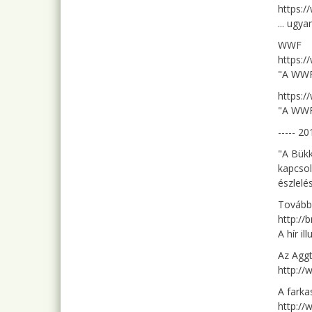
https:
... ugy
WWF
https:
"A WWF 
https:
"A WWF 
----- 20
"A Bükk
kapcsol
észlelé
További
http://
A hír i
Az Aggt
http://
A farka
http://