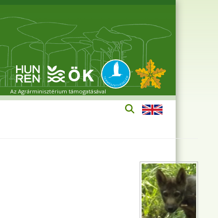
Az Agrárminisztérium támogatásával