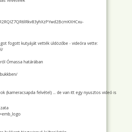
ás felvételek
d=IwAR2RQIZ7QR6lRkv83yhXzPYwd2BcmKXHCxu-
got fogott kutyáját vették üldözőbe - videóra vette:
l/
lkáról Ómassa határában
_bukkben/
 (kameracsapda felvétel) ... de van itt egy nyusztos videó is
szata
e=emb_logo