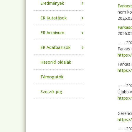
Eredmények
Farkas
nem ko
ER Kutatások
2026.03
Farkaso
ER Archívum
2026.02
----- 20
ER Adatbázisok
Farkas 
https:/
Hasonló oldalak
Farkas 
https:
Támogatók
----- 20
Szerzői jog
Újabb v
https:/
Gerencs
https:/
----- 20