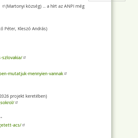
t
(Martonyi község) ... a hírt az ANPI még
 Péter, Kleszó András)
-szlovakia/
kben-mutatjuk-mennyien-vannak
2026 projekt keretében)
sokrol/
t"
getett-acs/