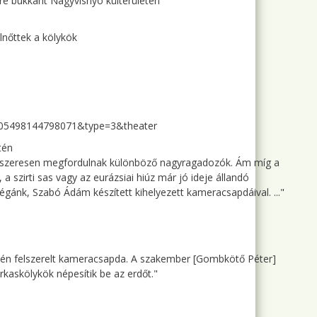
ére bukkant Nagyvisnyó külterületén
lnőttek a kölykök
205498144798071&type=3&theater
tén
rendszeresen megfordulnak különböző nagyragadozók. Ám míg a
 szirti sas vagy az eurázsiai hiúz már jó ideje állandó
llégánk, Szabó Ádám készített kihelyezett kameracsapdáival. ..."
etén felszerelt kameracsapda. A szakember [Gombkötő Péter]
rkaskölykök népesítik be az erdőt."