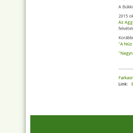
A Bükki
2015 ok
Az Aggt
felvétel
Korábbi
"A hiúz
"Nagyr
--------
Farkas
Link