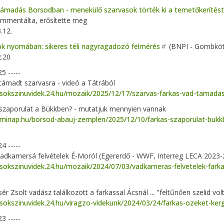
támadás Borsodban - menekülő szarvasok törték ki a temetőkerítés
mmentálta, erősítette meg
.12.
k nyomában: sikeres téli nagyragadozó felmérés
(BNPI - Gombkötő
.20
25 -----
támadt szarvasra - videó a Tátrából
/sokszinuvidek.24.hu/mozaik/2025/12/17/szarvas-farkas-vad-tamadas
szaporulat a Bükkben? - mutatjuk mennyien vannak
//minap.hu/borsod-abauj-zemplen/2025/12/10/farkas-szaporulat-buk
24 -----
adkamersá felvételek É-Moról (Egererdő - WWF, Interreg LECA 2023-
/sokszinuvidek.24.hu/mozaik/2024/07/03/vadkameras-felvetelek-farka
ér Zsolt vadász találkozott a farkassal Ácsnál ... "feltűnően szelid vol
/sokszinuvidek.24.hu/viragzo-videkunk/2024/03/24/farkas-ozeket-ker
23 -----