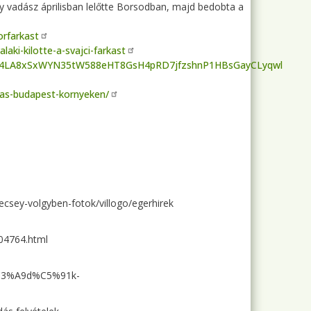
gy vadász áprilisban lelőtte Borsodban, majd bedobta a
orfarkast
aki-kilotte-a-svajci-farkast
NJq4LA8xSxWYN35tW588eHT8GsH4pRD7jfzshnP1HBsGayCLyqwl
rkas-budapest-kornyeken/
csey-volgyben-fotok/villogo/egerhirek
04764.html
%C3%A9d%C5%91k-