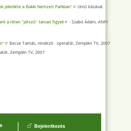
ok jelenléte a Bükki Nemzeti Parkban"
című írásával.
 a réten "játszó" társait figyeli
- Szabó Ádám, ANPI
en"
Becse Tamás, rendező - operatőr, Zemplén TV, 2007
atőr, Zemplén TV, 2007
User account menu
s
Bejelentkezés