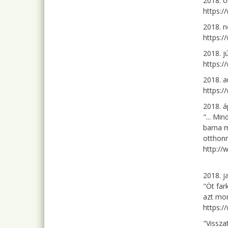
2018. o
https:/
2018. n
https:
2018. j
https:
2018. a
https:
2018. á
"... Mi
barna m
otthonr
http:/
2018. j
"Öt far
azt mon
https:
"Vissza