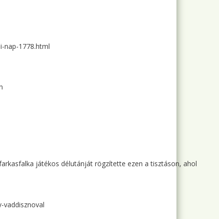
i-nap-1778.html
n
asfalka játékos délutánját rögzítette ezen a tisztáson, ahol
y-vaddisznoval