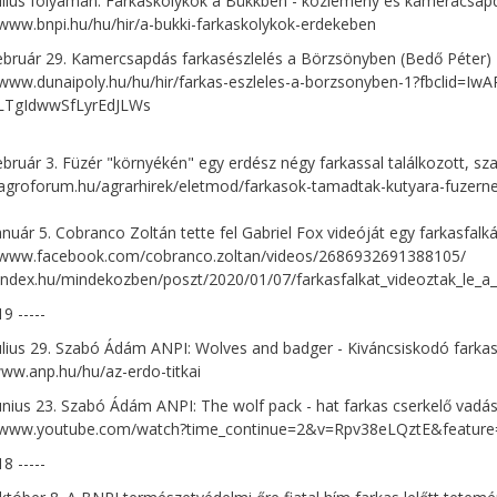
úlius folyamán. Farkaskölykök a Bükkben - közlemény és kameracsapd
/www.bnpi.hu/hu/hir/a-bukki-farkaskolykok-erdekeben
ebruár 29. Kamercsapdás farkasészlelés a Börzsönyben (Bedő Péter)
//www.dunaipoly.hu/hu/hir/farkas-eszleles-a-borzsonyben-1?fbcli
TgIdwwSfLyrEdJLWs
ebruár 3. Füzér "környékén" egy erdész négy farkassal találkozott, sza
/agroforum.hu/agrarhirek/eletmod/farkasok-tamadtak-kutyara-fuzerne
anuár 5. Cobranco Zoltán tette fel Gabriel Fox videóját egy farkasfa
//www.facebook.com/cobranco.zoltan/videos/2686932691388105/
/index.hu/mindekozben/poszt/2020/01/07/farkasfalkat_videoztak_le_a
19 -----
úlius 29. Szabó Ádám ANPI: Wolves and badger - Kiváncsiskodó farkasok
www.anp.hu/hu/az-erdo-titkai
únius 23. Szabó Ádám ANPI: The wolf pack - hat farkas cserkelő vadá
//www.youtube.com/watch?time_continue=2&v=Rpv38eLQztE&featur
18 -----