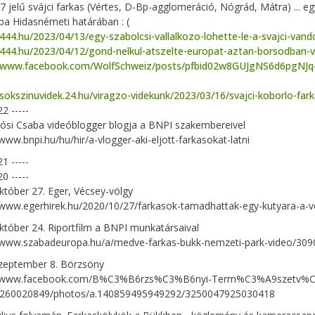
 jelű svájci farkas (Vértes, D-Bp-agglomeráció, Nógrád, Mátra) ... e
a Hidasnémeti határában : (
/444.hu/2023/04/13/egy-szabolcsi-vallalkozo-lohette-le-a-svajci-vand
/444.hu/2023/04/12/gond-nelkul-atszelte-europat-aztan-borsodban-val
//www.facebook.com/WolfSchweiz/posts/pfbid02w8GUJgNS6d6pg
/sokszinuvidek.24.hu/viragzo-videkunk/2023/03/16/svajci-koborlo-fa
22 -----
si Csaba videóblogger blogja a BNPI szakembereivel
/www.bnpi.hu/hu/hir/a-vlogger-aki-eljott-farkasokat-latni
21 -----
20 -----
któber 27. Eger, Vécsey-völgy
/www.egerhirek.hu/2020/10/27/farkasok-tamadhattak-egy-kutyara-a-ve
któber 24. Riportfilm a BNPI munkatársaival
//www.szabadeuropa.hu/a/medve-farkas-bukk-nemzeti-park-video/309
szeptember 8. Börzsöny
//www.facebook.com/B%C3%B6rzs%C3%B6nyi-Term%C3%A9szetv
260020849/photos/a.140859495949292/3250047925030418