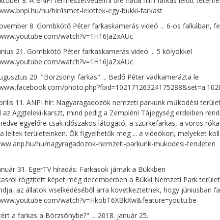
któber 8. A BNPI természetvédelmi őre fiatal hím farkas lelőtt tetem
/www.bnpi.hu/hu/hir/ismet-lelottek-egy-bukki-farkast
ovember 8. Gombkötő Péter farkaskamerás videó ... 6-os falkában, fe
//www.youtube.com/watch?v=1H16JaZxAUc
únius 21. Gombkötő Péter farkaskamerás videó ... 5 kölyökkel
//www.youtube.com/watch?v=1H16JaZxAUc
ugusztus 20. "Börzsönyi farkas" ... Bedő Péter vadkamerázta le
//www.facebook.com/photo.php?fbid=10217126324175288&set=a.10
prilis 11. ANPI hír: Nagyaragadozók nemzeti parkunk működési terüle
nd az Aggteleki-karszt, mind pedig a Zempléni Tájegység erdeiben 
edve egyelőre csak időszakos látogató, a szürkefarkas, a vörös róka, a
a leltek területeinken. Ők figyelhetők meg ... a videókon, melyeket ko
/www.anp.hu/hu/nagyragadozok-nemzeti-parkunk-mukodesi-teruleten
anuár 31. EgerTV híradás: Farkasok járnak a Bükkben
kasról rögzített képet még decemberben a Bükki Nemzeti Park terül
dja, az állatok viselkedéséből arra következtetnek, hogy júniusban fa
//www.youtube.com/watch?v=HkobT6XBkXw&feature=youtu.be
tért a farkas a Börzsönybe?" ... 2018. január 25.