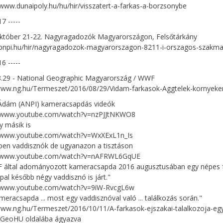
/www.dunaipoly.hu/hu/hir/visszatert-a-farkas-a-borzsonybe
17 -----
október 21-22. Nagyragadozók Magyarországon, Felsőtárkány
/bnpi.hu/hir/nagyragadozok-magyarorszagon-8211-i-orszagos-szakma
16 -----
8.29 - National Geographic Magyarország / WWF
/www.ng.hu/Termeszet/2016/08/29/Vidam-farkasok-Aggtelek-kornyeke
Ádám (ANPI) kameracsapdás videók
//www.youtube.com/watch?v=nzPJJtNKWO8
gy másik is
//www.youtube.com/watch?v=WxXExL1n_Is
 éppen vaddisznók de ugyanazon a tisztáson
//www.youtube.com/watch?v=nAFRWL6GqUE
által adományozott kameracsapda 2016 augusztusában egy népes fark
pal később négy vaddisznó is járt."
//www.youtube.com/watch?v=9iW-RvcgL6w
kameracsapda ... most egy vaddisznóval való ... találkozás során."
www.ng.hu/Termeszet/2016/10/11/A-farkasok-ejszakai-talalkozoja-eg
atGeoHU oldalába ágyazva