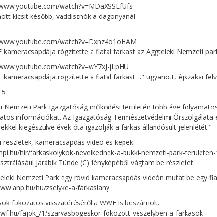
//www.youtube.com/watch?v=MDaXSSEfUfs
anott kicsit később, vaddisznók a dagonyánál
//www.youtube.com/watch?v=Dxnz4o1oHAM
kameracsapdája rögzítette a fiatal farkast az Aggteleki Nemzeti par
//www.youtube.com/watch?v=wY7xJ-jLpHU
kameracsapdája rögzítette a fiatal farkast ..." ugyanott, éjszakai felv
15 -----
i Nemzeti Park Igazgatóság működési területén több éve folyamatosa
atos információkat. Az Igazgatóság Természetvédelmi Őrszolgálata és
sekkel kiegészülve évek óta igazolják a farkas állandósult jelenlétét."
 részletek, kameracsapdás videó és képek:
bnpi.hu/hir/farkaskolykok-nevelkednek-a-bukki-nemzeti-park-teruleten
llusztrálásául Jarábik Tünde (C) fényképéből vágtam be részletet.
eleki Nemzeti Park egy rövid kameracsapdás videón mutat be egy fiat
www.anp.hu/hu/zselyke-a-farkaslany
sok fokozatos visszatéréséről a WWF is beszámolt.
wwf.hu/fajok_/1/szarvasbogeskor-fokozott-veszelyben-a-farkasok