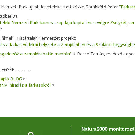
 Nemzeti Park újabb felvételeket tett közzé Gombkötő Péter
"Farkas
tóber 31.
eleki Nemzeti Park kameracsapdája kapta lencsevégre Zselykét, amint
e
 filmek - Határtalan Természet projekt:
 és a farkas védelmi helyzete a Zemplénben és a Szalánci-hegységb
agadozók a zempléni határ mentén"
Becse Tamás, rendező - oper
-- EGYÉB ----------
napló BLOG
BNPI híradás a farkasokról
Natura2000 monitorozá