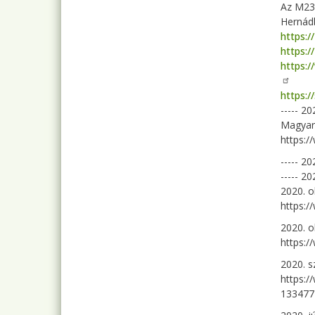
Az M237
Hernádb
https:/
https:/
https:
https:/
----- 20
Magyaró
https:/
----- 20
----- 20
2020. o
https:/
2020. o
https:
2020. 
https:
133477