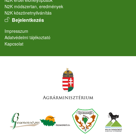
N2K erdei élőhelytípusok
N2K módszertan, eredmények
N2K köszönetnyilvánítás
User account menu
Bejelentkezés
Lábléc
Impresszum
Adatvédelmi tájékoztató
Kapcsolat