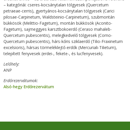
– kategóriái: cseres-kocsánytalan tölgyesek (Quercetum
petraeae-cerris), gyertyános-kocsánytalan tölgyesek (Carici
pilosae-Carpinetum, Waldsteinio-Carpinetum), szubmontán
bükkösök (Melittio-Fagetum), montán bükkösök (Aconito-
Fagetum), sajmeggyes karsztbokoerdő (Ceraso mahaleb-
Quercetum pubescentis), melegkedvelő tölgyesek (Corno-
Quercetum pubescentis), hárs-kőris sziklaerdő (Tilio-Fraxinetum
excelsioris), hársas törmeléklejtő-erdők (Mercuriali-Tilietum),
telepített fenyvesek (erdei-, fekete-, és lucfenyvesek).
Lelőhely
ANP
Erdőrezervátumok
Alsó-hegy Erdőrezervátum