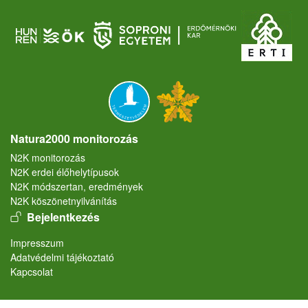
Natura2000 monitorozás
N2K monitorozás
N2K erdei élőhelytípusok
N2K módszertan, eredmények
N2K köszönetnyilvánítás
User account menu
Bejelentkezés
Lábléc
Impresszum
Adatvédelmi tájékoztató
Kapcsolat