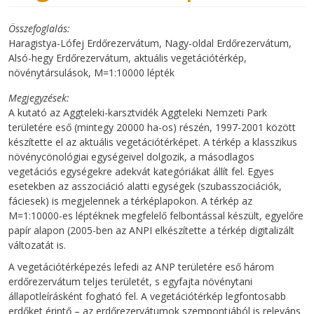
Összefoglalás
Haragistya-Lófej Erdőrezervátum, Nagy-oldal Erdőrezervátum,
Alsó-hegy Erdőrezervátum, aktuális vegetációtérkép,
növénytársulások, M=1:10000 lépték
Megjegyzések
A kutató az Aggteleki-karsztvidék Aggteleki Nemzeti Park
területére eső (mintegy 20000 ha-os) részén, 1997-2001 között
készítette el az aktuális vegetációtérképet. A térkép a klasszikus
növénycönológiai egységeivel dolgozik, a másodlagos
vegetációs egységekre adekvát kategóriákat állít fel. Egyes
esetekben az asszociáció alatti egységek (szubasszociációk,
fáciesek) is megjelennek a térképlapokon. A térkép az
M=1:10000-es léptéknek megfelelő felbontással készült, egyelőre
papír alapon (2005-ben az ANPI elkészítette a térkép digitalizált
változatát is.
A vegetációtérképezés lefedi az ANP területére eső három
erdőrezervátum teljes területét, s egyfajta növénytani
állapotleírásként fogható fel. A vegetációtérkép legfontosabb
erdőket érintő – az erdőrezervátumok szempontjából is releváns