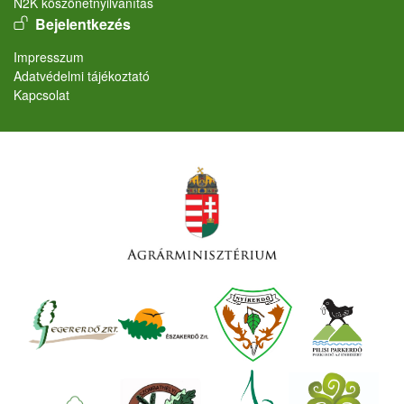
N2K köszönetnyilvánítás
User account menu
Bejelentkezés
Lábléc
Impresszum
Adatvédelmi tájékoztató
Kapcsolat