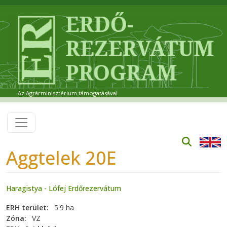
Ugrás a tartalomra
Az Agrárminisztérium támogatásával
Aggtelek 20E
Haragistya - Lófej Erdőrezervátum
ERH terület
5.9 ha
Zóna
VZ