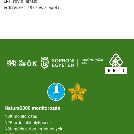
ERH rövid leírás
erdőrészlet (1997-es állapot)
Natura2000 monitorozás
N2K monitorozás
N2K erdei élőhelytípusok
N2K módszertan, eredmények