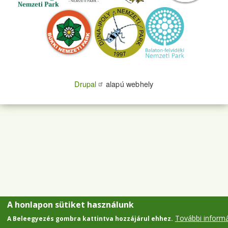
Drupal
alapú webhely
A honlapon sütiket használunk
További inform
A Beleegyezés gombra kattintva hozzájárul ehhez.