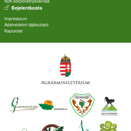
N2K köszönetnyilvánítás
User account menu
Bejelentkezés
Lábléc
Impresszum
Adatvédelmi tájékoztató
Kapcsolat