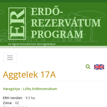
Ugrás a tartalomra
Az Agrárminisztérium támogatásával
Aggtelek 17A
Haragistya - Lófej Erdőrezervátum
ERH terület
9.5 ha
Zóna
VZ