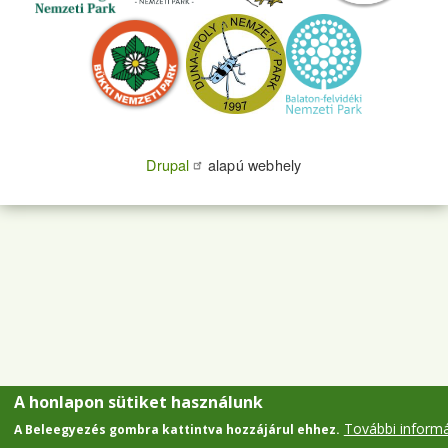
Drupal
alapú webhely
A honlapon sütiket használunk
További inform
A Beleegyezés gombra kattintva hozzájárul ehhez.