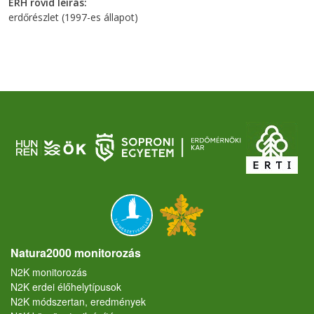
ERH rövid leírás
erdőrészlet (1997-es állapot)
Natura2000 monitorozás
N2K monitorozás
N2K erdei élőhelytípusok
N2K módszertan, eredmények