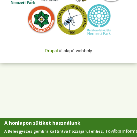
Drupal
alapú webhely
A honlapon sütiket használunk
További inform
A Beleegyezés gombra kattintva hozzájárul ehhez.