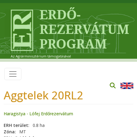
Ugrás a tartalomra
Az Agrárminisztérium támogatásával
Aggtelek 20RL2
Haragistya - Lófej Erdőrezervátum
ERH terület
0.8 ha
Zóna
MT