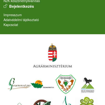
N2K köszönetnyilvánítás
User account menu
Bejelentkezés
Lábléc
Impresszum
Adatvédelmi tájékoztató
Kapcsolat