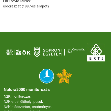
ERH rövid leírás
erdőrészlet (1997-es állapot)
Natura2000 monitorozás
N2K monitorozás
N2K erdei élőhelytípusok
N2K módszertan, eredmények