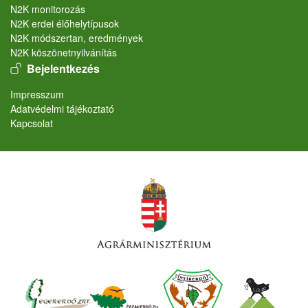
N2K monitorozás
N2K erdei élőhelytípusok
N2K módszertan, eredmények
N2K köszönetnyilvánítás
User account menu
Bejelentkezés
Lábléc
Impresszum
Adatvédelmi tájékoztató
Kapcsolat