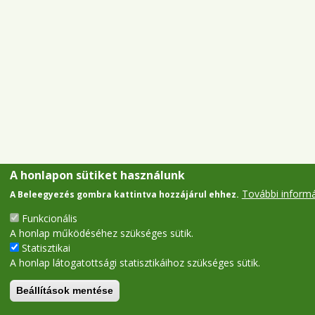
A honlapon sütiket használunk
További inform
A Beleegyezés gombra kattintva hozzájárul ehhez.
Funkcionális
A honlap működéséhez szükséges sütik.
Statisztikai
A honlap látogatottsági statisztikáihoz szükséges sütik.
Beállítások mentése