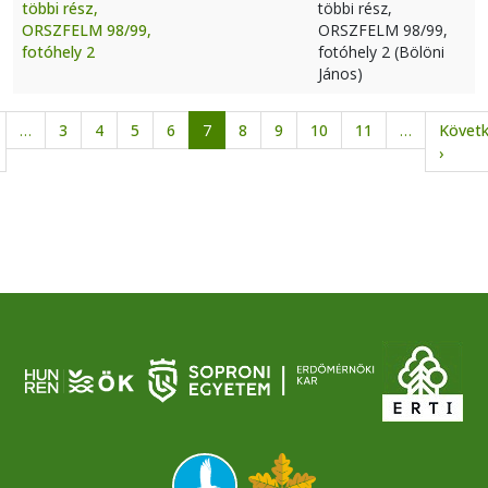
többi rész,
többi rész,
ORSZFELM 98/99,
ORSZFELM 98/99,
fotóhely 2
fotóhely 2 (Bölöni
János)
Oldalszámozás
…
3
4
5
6
7
8
9
10
11
…
Követ
lőző oldal
Követk
›