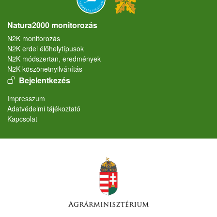
Natura2000 monitorozás
N2K monitorozás
N2K erdei élőhelytípusok
N2K módszertan, eredmények
N2K köszönetnyilvánítás
User account menu
Bejelentkezés
Lábléc
Impresszum
Adatvédelmi tájékoztató
Kapcsolat