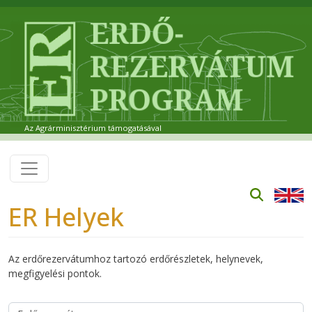
Ugrás a tartalomra
Az Agrárminisztérium támogatásával
ER Helyek
Az erdőrezervátumhoz tartozó erdőrészletek, helynevek,
megfigyelési pontok.