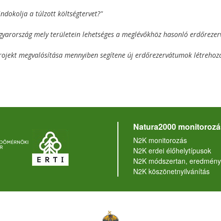
indokolja a túlzott költségtervet?"
yarország mely területein lehetséges a meglévőkhöz hasonló erdőrezer
rojekt megvalósítása mennyiben segítene új erdőrezervátumok létreho
Natura2000 monitorozá
N2K monitorozás
N2K erdei élőhelytípusok
N2K módszertan, eredmény
N2K köszönetnyilvánítás