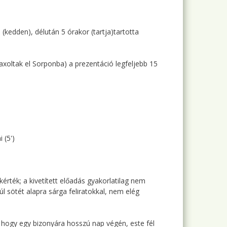
kedden), délután 5 órakor (tartja)tartotta
xoltak el Sorponba) a prezentáció legfeljebb 15
 (5')
kérték; a kivetített előadás gyakorlatilag nem
túl sötét alapra sárga feliratokkal, nem elég
, hogy egy bizonyára hosszú nap végén, este fél