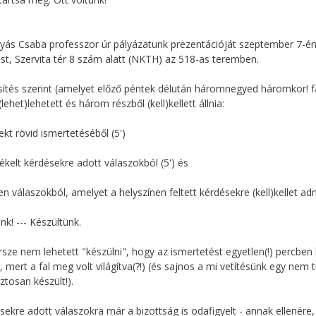
yás Csaba professzor úr pályázatunk prezentációját szeptember 7-én (
t, Szervita tér 8 szám alatt (NKTH) az 518-as teremben.
sítés szerint (amelyet előző péntek délután háromnegyed háromkor! fa
lehet)lehetett és három részből (kell)kellett állnia:
jekt rövid ismertetéséből (5')
lékelt kérdésekre adott válaszokból (5') és
en válaszokból, amelyet a helyszínen feltett kérdésekre (kell)kellet adni
nk! --- Készültünk.
rsze nem lehetett "készülni", hogy az ismertetést egyetlen(!) percben 
t, mert a fal meg volt világítva(?!) (és sajnos a mi vetítésünk egy nem 
ztosan készült!).
sekre adott válaszokra már a bizottság is odafigyelt - annak ellenére