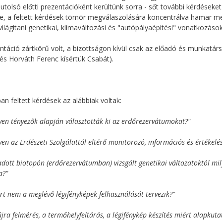
 utolsó előtti prezentációként kerültünk sorra - sőt további kérdés
e, a feltett kérdések tömör megválaszolására koncentrálva hamar meg
ilágítani genetikai, klímaváltozási és "autópályaépítési" vonatkozások
ntáció zártkörű volt, a bizottságon kívül csak az előadó és munkatársa
 és Horváth Ferenc kísértük Csabát).
ban feltett kérdések az alábbiak voltak:
yen tényezők alapján választották ki az erdőrezervátumokat?"
yen az Erdészeti Szolgálattól eltérő monitorozó, információs és értéke
adott biotopón (erdőrezervátumban) vizsgált genetikai változatoktól m
a?"
rt nem a meglévő légifényképek felhasználását tervezik?"
újra felmérés, a termőhelyfeltárás, a légifénykép készítés miért alapkuta