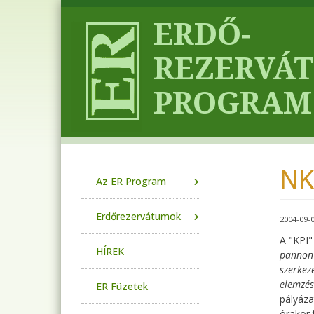
Ugrás a tartalomra
NK
Main navigation
Az ER Program
Erdőrezervátumok
2004-09-
A "KPI"
HÍREK
pannon 
szerkez
elemzés
ER Füzetek
pályáza
órakor 