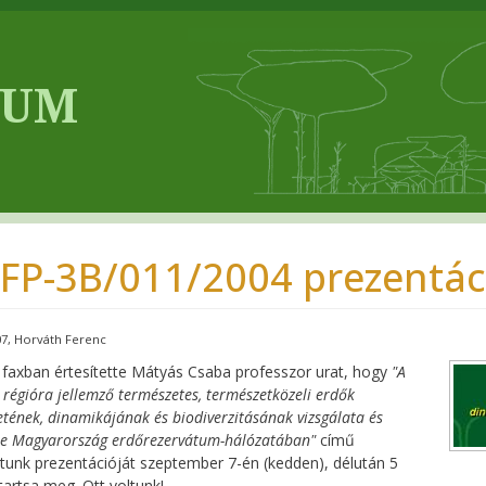
FP-3B/011/2004 prezentác
07
Horváth Ferenc
 faxban értesítette Mátyás Csaba professzor urat, hogy
"A
régióra jellemző természetes, természetközeli erdők
etének, dinamikájának és biodiverzitásának vizsgálata és
e Magyarország erdőrezervátum-hálózatában"
című
tunk prezentációját szeptember 7-én (kedden), délután 5
tartsa meg. Ott voltunk!