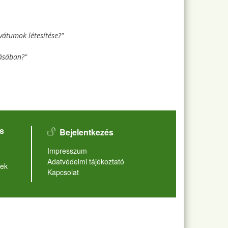
vátumok létesítése?"
zásában?"
User account menu
s
Bejelentkezés
Lábléc
Impresszum
Adatvédelmi tájékoztató
ek
Kapcsolat