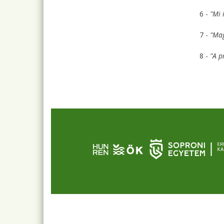
6 -
"Mi 
7 -
"Mag
8 -
"A p