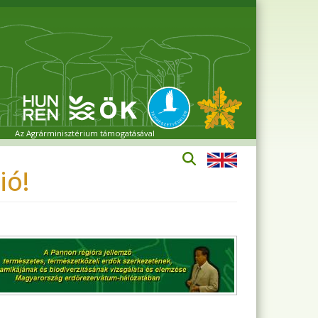
Az Agrárminisztérium támogatásával
ió!