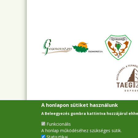
A honlapon sütiket használunk
A Beleegyezés gombra kattintva hozzájárul ehhe
Funkcionális
A honlap működéséhez szükséges sütik.
Statisztikai