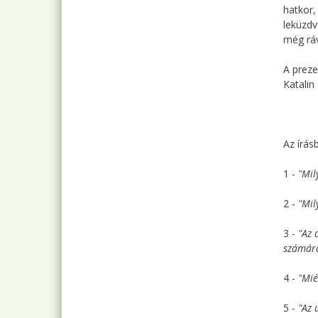
hatkor,
leküzdv
még ráv
A preze
Katalin
Az írás
1 -
"Mil
2 -
"Mil
3 -
"Az 
számár
4 -
"Mié
5 -
"Az 