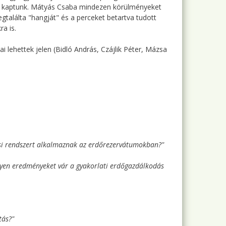
eket kaptunk. Mátyás Csaba mindezen körülményeket
találta "hangját" és a perceket betartva tudott
ra is.
i lehettek jelen (Bidló András, Czájlik Péter, Mázsa
lési rendszert alkalmaznak az erdőrezervátumokban?"
ilyen eredményeket vár a gyakorlati erdőgazdálkodás
tás?"