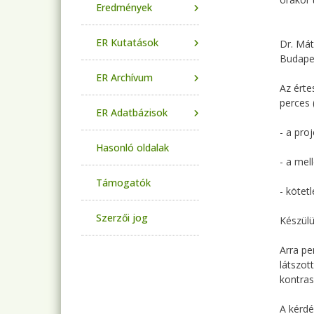
Eredmények
ER Kutatások
Dr. Mát
Budapes
ER Archívum
Az érte
perces (
ER Adatbázisok
- a pro
Hasonló oldalak
- a mel
Támogatók
- kötetl
Szerzői jog
Készülü
Arra pe
látszot
kontras
A kérdé