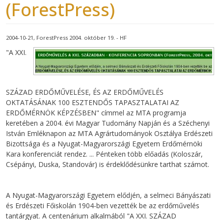
(ForestPress)
2004-10-21
ForestPress 2004. október 19. - HF
"A XXI.
SZÁZAD ERDŐMŰVELÉSE, ÉS AZ ERDŐMŰVELÉS
OKTATÁSÁNAK 100 ESZTENDŐS TAPASZTALATAI AZ
ERDŐMÉRNÖK KÉPZÉSBEN" címmel az MTA programja
keretében a 2004. évi Magyar Tudomány Napján és a Széchenyi
István Emléknapon az MTA Agrártudományok Osztálya Erdészeti
Bizottsága és a Nyugat-Magyarországi Egyetem Erdőmérnöki
Kara konferenciát rendez. ... Pénteken több előadás (Koloszár,
Csépányi, Duska, Standovár) is érdeklődésünkre tarthat számot.
A Nyugat-Magyarországi Egyetem elődjén, a selmeci Bányászati
és Erdészeti Főiskolán 1904-ben vezették be az erdőművelés
tantárgyat. A centenárium alkalmából "A XXI. SZÁZAD