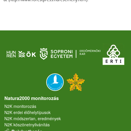
Natura2000 monitorozás
N2K monitorozás
N2K erdei élőhelytípusok
N2K módszertan, eredmények
N2K köszönetnyilvánítás
User account menu