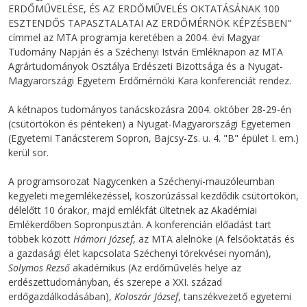
ERDŐMŰVELÉSE, ÉS AZ ERDŐMŰVELÉS OKTATÁSÁNAK 100
ESZTENDŐS TAPASZTALATAI AZ ERDŐMÉRNÖK KÉPZÉSBEN"
címmel az MTA programja keretében a 2004. évi Magyar
Tudomány Napján és a Széchenyi István Emléknapon az MTA
Agrártudományok Osztálya Erdészeti Bizottsága és a Nyugat-
Magyarországi Egyetem Erdőmérnöki Kara konferenciát rendez.
A kétnapos tudományos tanácskozásra 2004. október 28-29-én
(csütörtökön és pénteken) a Nyugat-Magyarországi Egyetemen
(Egyetemi Tanácsterem Sopron, Bajcsy-Zs. u. 4. "B" épület I. em.)
kerül sor.
A programsorozat Nagycenken a Széchenyi-mauzóleumban
kegyeleti megemlékezéssel, koszorúzással kezdődik csütörtökön,
délelőtt 10 órakor, majd emlékfát ültetnek az Akadémiai
Emlékerdőben Sopronpusztán. A konferencián előadást tart
többek között
Hámori József
, az MTA alelnöke (A felsőoktatás és
a gazdasági élet kapcsolata Széchenyi törekvései nyomán),
Solymos Rezső
akadémikus (Az erdőművelés helye az
erdészettudományban, és szerepe a XXI. század
erdőgazdálkodásában),
Koloszár József
, tanszékvezető egyetemi