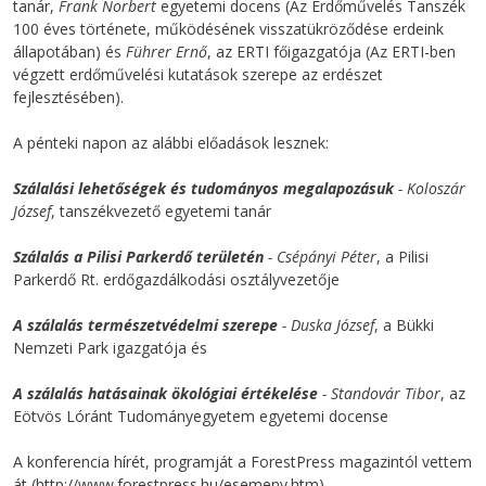
tanár,
Frank Norbert
egyetemi docens (Az Erdőművelés Tanszék
100 éves története, működésének visszatükröződése erdeink
állapotában) és
Führer Ernő
, az ERTI főigazgatója (Az ERTI-ben
végzett erdőművelési kutatások szerepe az erdészet
fejlesztésében).
A pénteki napon az alábbi előadások lesznek:
Szálalási lehetőségek és tudományos megalapozásuk
- Koloszár
József
, tanszékvezető egyetemi tanár
Szálalás a Pilisi Parkerdő területén
- Csépányi Péter
, a Pilisi
Parkerdő Rt. erdőgazdálkodási osztályvezetője
A szálalás természetvédelmi szerepe
- Duska József
, a Bükki
Nemzeti Park igazgatója és
A szálalás hatásainak ökológiai értékelése
- Standovár Tibor
, az
Eötvös Lóránt Tudományegyetem egyetemi docense
A konferencia hírét, programját a ForestPress magazintól vettem
át (http://www.forestpress.hu/esemeny.htm).