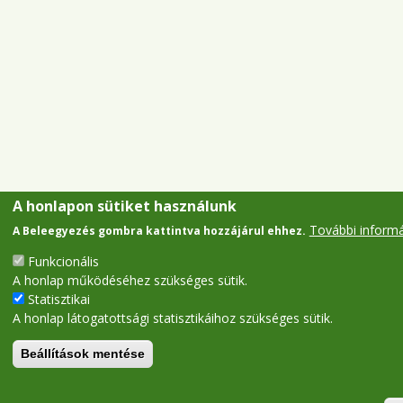
A honlapon sütiket használunk
További inform
A Beleegyezés gombra kattintva hozzájárul ehhez.
Funkcionális
A honlap működéséhez szükséges sütik.
Statisztikai
A honlap látogatottsági statisztikáihoz szükséges sütik.
Beállítások mentése