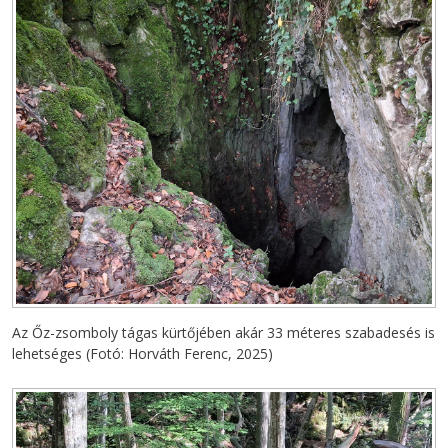
Az Őz-zsomboly tágas kürtőjében akár 33 méteres szabadesés is
lehetséges (Fotó: Horváth Ferenc, 2025)