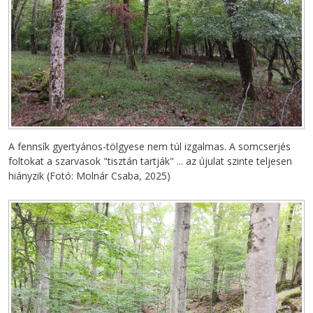
A fennsík gyertyános-tölgyese nem túl izgalmas. A somcserjés
foltokat a szarvasok "tisztán tartják" ... az újulat szinte teljesen
hiányzik (Fotó: Molnár Csaba, 2025)