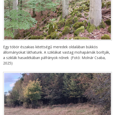
Egy töbör északias kitettségű meredek oldalában bükkös
állományokat láthatunk. A sziklákat vastag mohapárnák borítják,
a sziklák hasadékában páfrányok nőnek (Fotó: Molnár Csaba,
2025)