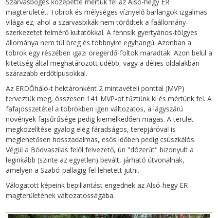
Szarvasbőgés közepette mértük fel az Alsó-hegy ER
magterületét. Töbrök és mélységes víznyelő barlangok izgalmas
világa ez, ahol a szarvasbikák nem törődtek a faállomány-
szerkezetet felmérő kutatókkal. A fennsík gyertyános-tölgyes
állománya nem túl öreg és többnyire egyhangú. Azonban a
töbrök egy részében igazi öregerdő-foltok maradtak. Azon belül a
kitettség által meghatározott üdébb, vagy a délies oldalakban
szárazabb erdőtípusokkal.
Az ERDŐháló-t hektáronként 2 mintavételi ponttal (MVP)
terveztük meg, összesen 141 MVP-ot tűztünk ki és mértünk fel. A
fafajösszetétel a töbrökben igen változatos, a lágyszárú
növények fajsűrűsége pedig kiemelkedően magas. A terület
megközelítése gyalog elég fáradságos, terepjáróval is
meglehetősen hosszadalmas, esős időben pedig csúszkálós.
Végül a Bódvaszilas felől felvezető, ún "dózerút" bizonyult a
leginkább (szinte az egyetlen) bevált, járható útvonalnak,
amelyen a Szabó-pallagig fel lehetett jutni.
Válogatott képeink bepillantást engednek az Alsó-hegy ER
magterületének változatosságába.