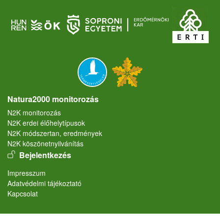
Natura2000 monitorozás
N2K monitorozás
N2K erdei élőhelytípusok
N2K módszertan, eredmények
N2K köszönetnyilvánítás
User account menu
Bejelentkezés
Lábléc
Impresszum
Adatvédelmi tájékoztató
Kapcsolat