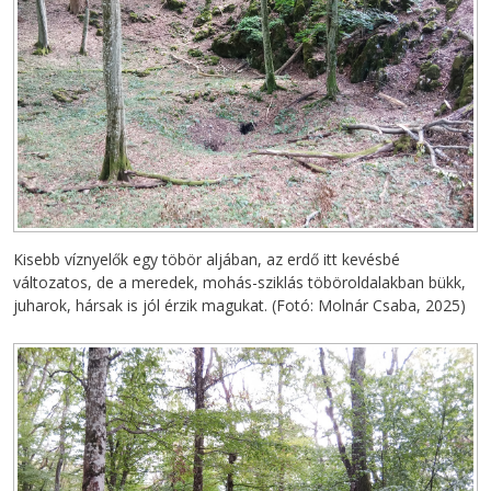
Kisebb víznyelők egy töbör aljában, az erdő itt kevésbé
változatos, de a meredek, mohás-sziklás töböroldalakban bükk,
juharok, hársak is jól érzik magukat. (Fotó: Molnár Csaba, 2025)