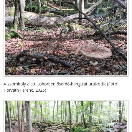
A zsomboly alatti töbörben őserdő-hangulat uralkodik (Fotó:
Horváth Ferenc, 2025)