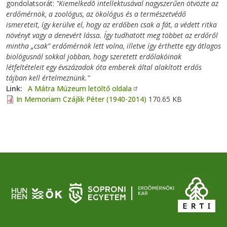
gondolatsorát:
"Kiemelkedõ intellektusával nagyszerűen ötvözte az
erdőmérnök, a zoológus, az ökológus és a természetvédő
ismereteit, így kerülve el, hogy az erdőben csak a fát, a védett ritka
növényt vagy a denevért lássa. Így tudhatott meg többet az erdőről
mintha „csak” erdőmérnök lett volna, illetve így érthette egy átlagos
biológusnál sokkal jobban, hogy szeretett erdőlakóinak
létfeltételeit egy évszázadok óta emberek által alakított erdős
tájban kell értelmeznünk."
Link
A Mátra Múzeum letöltő oldala
In Memoriam Czájlik Péter (1940-2014)
170.65 KB