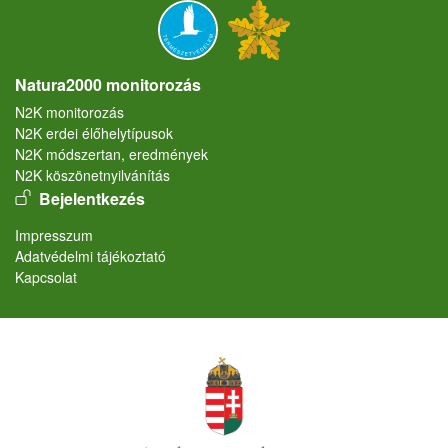
Natura2000 monitorozás
N2K monitorozás
N2K erdei élőhelytípusok
N2K módszertan, eredmények
N2K köszönetnyilvánítás
User account menu
Bejelentkezés
Lábléc
Impresszum
Adatvédelmi tájékoztató
Kapcsolat