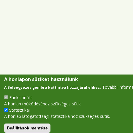
A honlapon sütiket használunk
További inform
A Beleegyezés gombra kattintva hozzájárul ehhez.
Funkcionális
A honlap működéséhez szükséges sütik.
Statisztikai
A honlap látogatottsági statisztikáihoz szükséges sütik.
Beállítások mentése