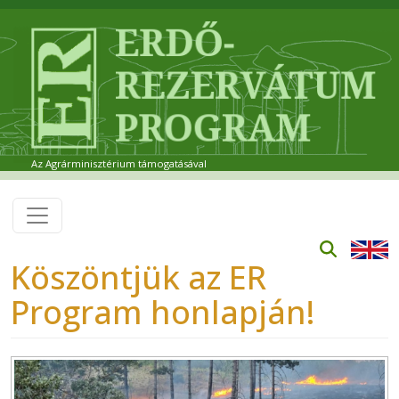
Ugrás a tartalomra
Az Agrárminisztérium támogatásával
Köszöntjük az ER
Program honlapján!