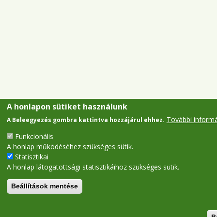
A honlapon sütiket használunk
További inform
A Beleegyezés gombra kattintva hozzájárul ehhez.
Funkcionális
A honlap működéséhez szükséges sütik.
Statisztikai
A honlap látogatottsági statisztikáihoz szükséges sütik.
Beállítások mentése