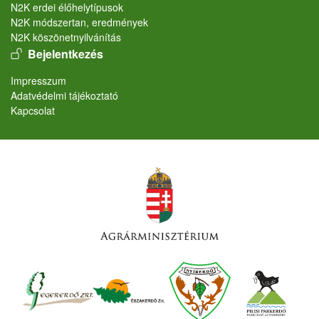
N2K erdei élőhelytípusok
N2K módszertan, eredmények
N2K köszönetnyilvánítás
User account menu
Bejelentkezés
Lábléc
Impresszum
Adatvédelmi tájékoztató
Kapcsolat