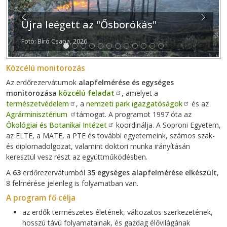
Previous
Next
Újra leégett az "Ősborókás"
Fotó: Bíró Csaba, 2026
Közcélú monitorozás
Az erdőrezervátumok
alapfelmérése és egységes
monitorozása
közcélú feladat
, amelyet a
természetvédelem
, a
nemzeti park igazgatóságok
és az
Agrárminisztérium
támogat. A programot 1997 óta az
Ökológiai és Botanikai Intézet
koordinálja. A Soproni Egyetem,
az ELTE, a MATE, a PTE és további egyetemeink, számos szak-
és diplomadolgozat, valamint doktori munka irányításán
keresztül vesz részt az együttműködésben.
A
63
erdőrezervátumból
35 egységes alapfelmérése elkészült
,
8 felmérése jelenleg is folyamatban van.
A program fő célja
az erdők természetes életének, változatos szerkezetének,
hosszú távú folyamatainak, és gazdag élővilágának