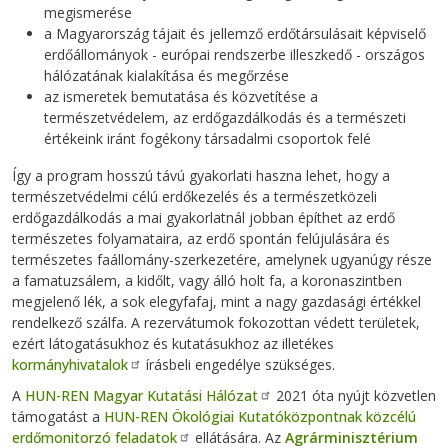
megismerése
a Magyarország tájait és jellemző erdőtársulásait képviselő
erdőállományok - európai rendszerbe illeszkedő - országos
hálózatának kialakítása és megőrzése
az ismeretek bemutatása és közvetítése a
természetvédelem, az erdőgazdálkodás és a természeti
értékeink iránt fogékony társadalmi csoportok felé
Így a program hosszú távú gyakorlati haszna lehet, hogy a
természetvédelmi célú erdőkezelés és a természetközeli
erdőgazdálkodás a mai gyakorlatnál jobban építhet az erdő
természetes folyamataira, az erdő spontán felújulására és
természetes faállomány-szerkezetére, amelynek ugyanúgy része
a famatuzsálem, a kidőlt, vagy álló holt fa, a koronaszintben
megjelenő lék, a sok elegyfafaj, mint a nagy gazdasági értékkel
rendelkező szálfa. A rezervátumok fokozottan védett területek,
ezért látogatásukhoz és kutatásukhoz az illetékes
kormányhivatalok
írásbeli engedélye szükséges.
A
HUN-REN Magyar Kutatási Hálózat
2021 óta nyújt közvetlen
támogatást a
HUN-REN Ökológiai Kutatóközpontnak közcélú
erdőmonitorzó feladatok
ellátására. Az
Agrárminisztérium