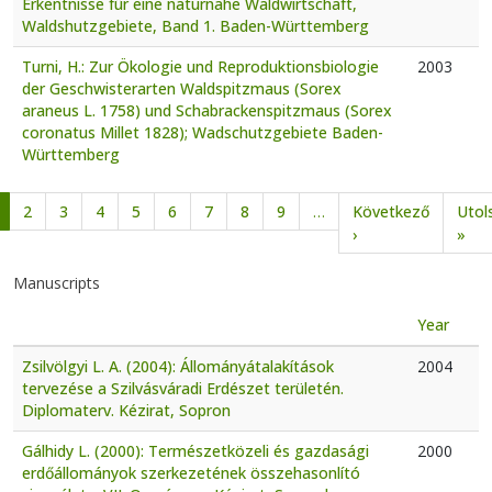
Erkentnisse für eine naturnahe Waldwirtschaft,
Waldshutzgebiete, Band 1. Baden-Württemberg
Turni, H.: Zur Ökologie und Reproduktionsbiologie
2003
der Geschwisterarten Waldspitzmaus (Sorex
araneus L. 1758) und Schabrackenspitzmaus (Sorex
coronatus Millet 1828); Wadschutzgebiete Baden-
Württemberg
Pagination
2
3
4
5
6
7
8
9
…
Következő
Utol
Next page
Las
›
»
Manuscripts
Year
Zsilvölgyi L. A. (2004): Állományátalakítások
2004
tervezése a Szilvásváradi Erdészet területén.
Diplomaterv. Kézirat, Sopron
Gálhidy L. (2000): Természetközeli és gazdasági
2000
erdőállományok szerkezetének összehasonlító