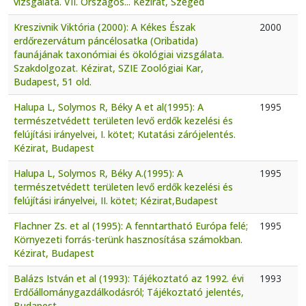
vizsgálata. VII. Országos... Kézirat, Szeged
Kreszivnik Viktória (2000): A Kékes Észak
2000
erdőrezervátum páncélosatka (Oribatida)
faunájának taxonómiai és ökológiai vizsgálata.
Szakdolgozat. Kézirat, SZIE Zoológiai Kar,
Budapest, 51 old.
Halupa L, Solymos R, Béky A et al(1995): A
1995
természetvédett területen levő erdők kezelési és
felújítási irányelvei, I. kötet; Kutatási zárójelentés.
Kézirat, Budapest
Halupa L, Solymos R, Béky A.(1995): A
1995
természetvédett területen levő erdők kezelési és
felújítási irányelvei, II. kötet; Kézirat,Budapest
Flachner Zs. et al (1995): A fenntartható Európa felé;
1995
Környezeti forrás-terünk hasznosítása számokban.
Kézirat, Budapest
Balázs István et al (1993): Tájékoztató az 1992. évi
1993
Erdőállománygazdálkodásról; Tájékoztató jelentés,
Budapest