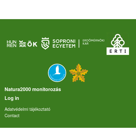
Natura2000 monitorozás
User account menu
Log in
Lábléc
Adatvédelmi tájékoztató
Contact