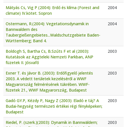
Mátyás Cs, Vig P (2004): Erdő és klíma (Forest and
2004
climate) IV.kötet. Sopron
Ostermann, R.(2004): Vegetationsdynamik in
2004
Bannwaldern des
Taubergießengebietes...Waldschutzgebiete Baden-
Württemberg; Band 4.
Boldogh S, Bartha Cs, B.Szűts F et al (2003):
2003
Kutatások az Aggteleki Nemzeti Parkban, ANP
füzetek II. Jósvafő
Exner T. és Jávor B. (2003): Erdőfigyelő jelentés
2003
2003. A védett területek kezeléséről a WWF
Magyarország felmérésének tükrében. WWF-
füzetek 21., WWF Magyarország, Budapest
Gadó GY.P, Kézdy P, Nagy Z (2003): Eladó e táj? A
2003
Budai-hegység természeti értékei régi fényképeken;
Budapest
Riedel, P. (szerk.)(2003): Dynamik in Bannwäldern;
2003