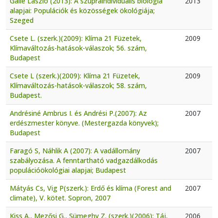
Gallé László (2013): A szupraindividuális biológia
2013
alapjai: Populációk és közösségek ökológiája;
Szeged
Csete L. (szerk.)(2009): Klíma 21 Füzetek,
2009
Klímaváltozás-hatások-válaszok; 56. szám,
Budapest
Csete L (szerk.)(2009): Klíma 21 Füzetek,
2009
Klímaváltozás-hatások-válaszok; 58. szám,
Budapest.
Andrésiné Ambrus I. és Andrési P.(2007): Az
2007
erdészmester könyve. (Mestergazda könyvek);
Budapest
Faragó S, Náhlik A (2007): A vadállomány
2007
szabályozása. A fenntartható vadgazdálkodás
populációökológiai alapjai; Budapest
Mátyás Cs, Vig P(szerk.): Erdő és klíma (Forest and
2007
climate), V. kötet. Sopron, 2007
Kiss A., Mezősi G., Sümeghy Z. (szerk.)(2006): Táj,
2006