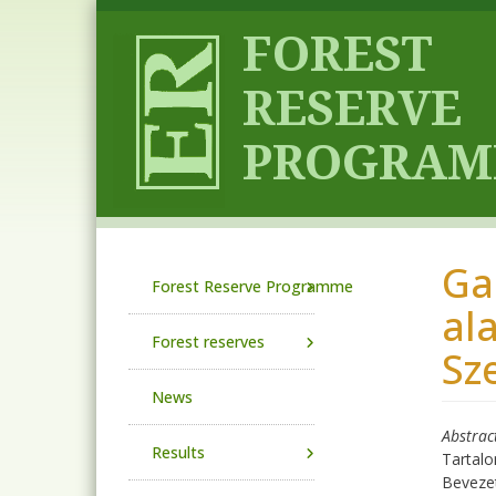
Skip to main content
Ga
Main navigation
Forest Reserve Programme
al
Forest reserves
Sz
News
Abstrac
Results
Tartalo
Beveze