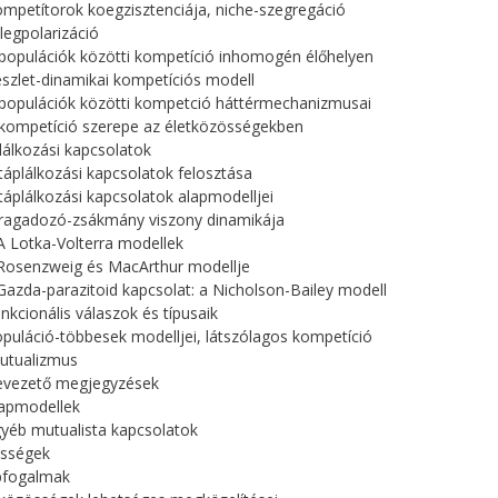
ompetítorok koegzisztenciája, niche-szegregáció
llegpolarizáció
 populációk közötti kompetíció inhomogén élőhelyen
észlet-dinamikai kompetíciós modell
 populációk közötti kompetció háttérmechanizmusai
 kompetíció szerepe az életközösségekben
lálkozási kapcsolatok
 táplálkozási kapcsolatok felosztása
 táplálkozási kapcsolatok alapmodelljei
 ragadozó-zsákmány viszony dinamikája
 A Lotka-Volterra modellek
 Rosenzweig és MacArthur modellje
 Gazda-parazitoid kapcsolat: a Nicholson-Bailey modell
unkcionális válaszok és típusaik
opuláció-többesek modelljei, látszólagos kompetíció
utualizmus
Bevezető megjegyzések
lapmodellek
gyéb mutualista kapcsolatok
össégek
pfogalmak