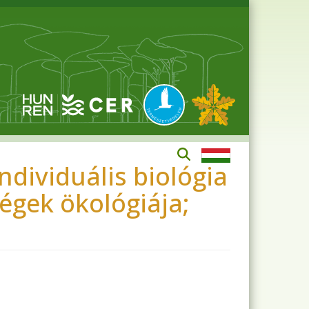
ndividuális biológia
ségek ökológiája;