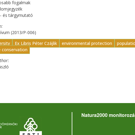
tosabb fogalmak
alomjegyzék
- és tárgymutató
n
hívum (2013/P-006)
ersity
Ex Libris Péter Czájlik
environmental protection
populati
e conservation
uthor
ászló
Natura2000 monitorozá