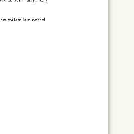
enzitás és diszpergáltság
kedési koefficiensekkel