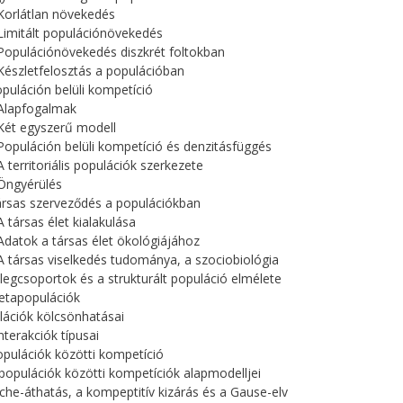
 Korlátlan növekedés
 Limitált populációnövekedés
 Populációnövekedés diszkrét foltokban
 Készletfelosztás a populációban
opuláción belüli kompetíció
 Alapfogalmak
 Két egyszerű modell
 Populáción belüli kompetíció és denzitásfüggés
A territoriális populációk szerkezete
 Öngyérülés
ársas szerveződés a populációkban
A társas élet kialakulása
 Adatok a társas élet ökológiájához
 A társas viselkedés tudománya, a szociobiológia
ellegcsoportok és a strukturált populáció elmélete
etapopulációk
lációk kölcsönhatásai
nterakciók típusai
opulációk közötti kompetíció
 populációk közötti kompetíciók alapmodelljei
iche-áthatás, a kompeptitív kizárás és a Gause-elv