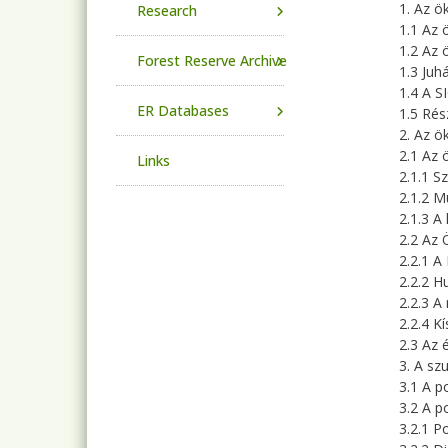
1. Az ö
Research
1.1 Az 
1.2 Az 
Forest Reserve Archive
1.3 Juh
1.4 A S
ER Databases
1.5 Rés
2. Az ö
2.1 Az 
Links
2.1.1 Sz
2.1.2 M
2.1.3 A
2.2 Az 
2.2.1 A
2.2.2 H
2.2.3 A
2.2.4 K
2.3 Az 
3. A sz
3.1 A p
3.2 A p
3.2.1 P