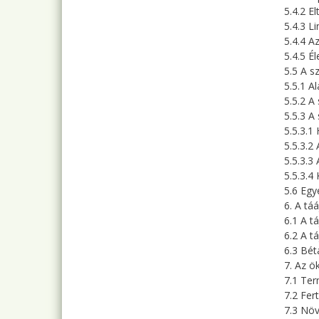
5.4.2 E
5.4.3 L
5.4.4 A
5.4.5 É
5.5 A s
5.5.1 A
5.5.2 A 
5.5.3 A
5.5.3.1
5.5.3.2
5.5.3.3
5.5.3.4
5.6 Egy
6. A tá
6.1 A t
6.2 A tá
6.3 Bét
7. Az ö
7.1 Ter
7.2 Fer
7.3 Nö