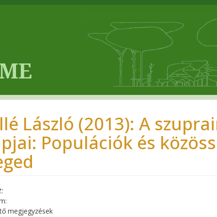
llé László (2013): A szuprai
apjai: Populációk és közös
eged
t
m:
tő megjegyzések