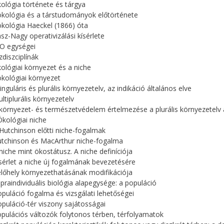
kológia története és tárgya
ökológia és a társtudományok előtörténete
ökológia Haeckel (1866) óta
ász-Nagy operativizálási kísérlete
IO egységei
zdiszciplínák
kológiai környezet és a niche
ökológiai környezet
inguláris és plurális környezetelv, az indikáció általános elve
ultiplurális környezetelv
 környezet- és természetvédelem értelmezése a plurális környezetelv 
Ökológiai niche
 Hutchinson előtti niche-fogalmak
utchinson és MacArthur niche-fogalma
 niche mint ökostátusz. A niche definíciója
ísérlet a niche új fogalmának bevezetésére
élőhely környezethatásának modifikációja
upraindividuális biológia alapegysége: a populáció
opuláció fogalma és vizsgálati lehetőségei
opuláció-tér viszony sajátosságai
opulációs változók folytonos térben, térfolyamatok