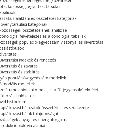
 közösségek lehetséges megközelítései
iota, közösség, együttes, társulás
koalíciók
lasszikus alaktani és összetételi kategóriák
növénytársulási kategóriák
 közösségek összetételének analízise
 cönológiai felvételezés és a cönológiai tabellák
özösségek populáció-egyedszám viszonyai és diverzitása
loszlástípusok
diverzitás
 Diverzitási indexek és rendezés
 Diverzitás és zavarás
Diverzitás és stabilitás
Egyéb populáció-egyedszám modellek
 Bimodális modellek
 Izolátumok biotikai modelljei, a "fajegyensúly" elmélete
lálkozási hálózatok
övid historikum
 táplálkozási hálózatok összetétele és szerkezete
 táplálkozási hálók tulajdonságai
özösségek anyag- és energiaforgalma
 produkcióbiológia alapjai