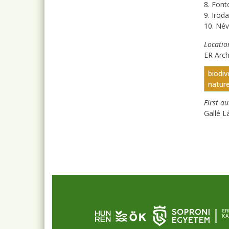
8. Fon
9. Irod
10. Név
Locatio
ER Arc
biodiv
natur
First a
Gallé L