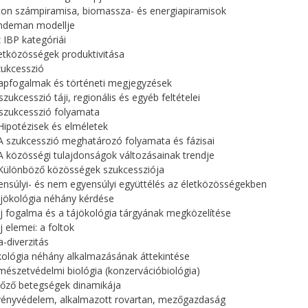
lton számpiramisa, biomassza- és energiapiramisok
indeman modellje
z IBP kategóriái
letközösségek produktivitása
zukcesszió
lapfogalmak és történeti megjegyzések
szukcesszió táji, regionális és egyéb feltételei
 szukcesszió folyamata
 Hipotézisek és elméletek
 A szukcesszió meghatározó folyamata és fázisai
 A közösségi tulajdonságok változásainak trendje
 Különböző közösségek szukcessziója
ensúlyi- és nem egyensúlyi együttélés az életközösségekben
ájökológia néhány kérdése
áj fogalma és a tájökológia tárgyának megközelítése
j elemei: a foltok
a-diverzitás
kológia néhány alkalmazásának áttekintése
mészetvédelmi biológia (konzervációbiológia)
tőző betegségek dinamikája
vényvédelem, alkalmazott rovartan, mezőgazdaság