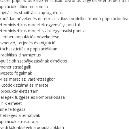
iszkrét populációs karakterisztikák folytonos vagy diszkrét térben: a d
opulációk idődinamizmusa
ányítási és stabilitási alapfogalmak
 korlátlan növekedés determinisztikus modelljei állandó populációnöve
eterminisztikus modellek egyensúlyi ponttal
eterminisztikus modell stabil egyensúlyi ponttal
z emberi populációk növekedése
iszperzió, terjedés és migráció
ztochaszticitás a populációkban
ntraciklikus dinamizmus
opulációk szabályozásának elméletei
tmenet stratégiák
evezető fogalmak
or és méret az ivarérettségkor
z utódok száma és mérete
eproduktív élettartam
 jellegek függése és kombinálódása
z r-K elmélet
rime felfogása
ehetséges alternatívák
opulációk struktúrája
gyedi különbségek a populációkban