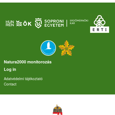
Natura2000 monitorozás
User account menu
Log in
Lábléc
Adatvédelmi tájékoztató
Contact