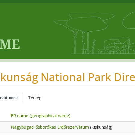
skunság National Park Dir
rvátumok
Térkép
FR name (geographical name)
Nagybugaci ősborókás Erdőrezervátum
(Kiskunság)