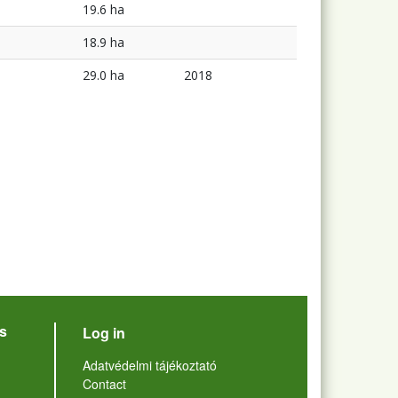
19.6 ha
18.9 ha
29.0 ha
2018
User account menu
s
Log in
Lábléc
Adatvédelmi tájékoztató
Contact