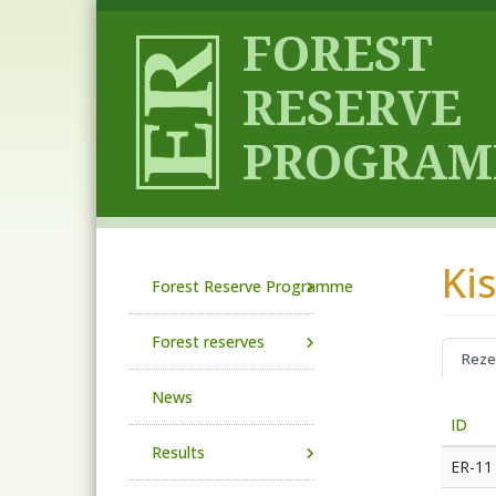
Skip to main content
Ki
Main navigation
Forest Reserve Programme
Forest reserves
Reze
News
ID
Results
ER-11