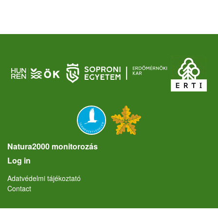
Natura2000 monitorozás
User account menu
Log in
Lábléc
Adatvédelmi tájékoztató
Contact