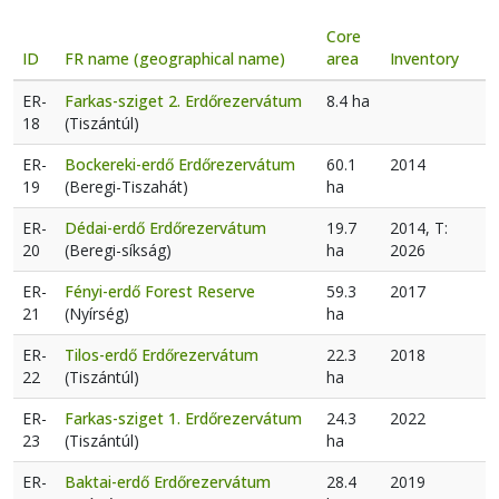
Core
ID
FR name (geographical name)
area
Inventory
ER-
Farkas-sziget 2. Erdőrezervátum
8.4 ha
18
(Tiszántúl)
ER-
Bockereki-erdő Erdőrezervátum
60.1
2014
19
(Beregi-Tiszahát)
ha
ER-
Dédai-erdő Erdőrezervátum
19.7
2014, T:
20
(Beregi-síkság)
ha
2026
ER-
Fényi-erdő Forest Reserve
59.3
2017
21
(Nyírség)
ha
ER-
Tilos-erdő Erdőrezervátum
22.3
2018
22
(Tiszántúl)
ha
ER-
Farkas-sziget 1. Erdőrezervátum
24.3
2022
23
(Tiszántúl)
ha
ER-
Baktai-erdő Erdőrezervátum
28.4
2019