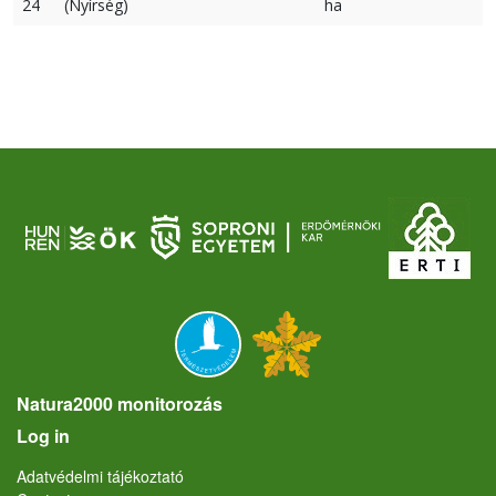
24
(Nyírség)
ha
Natura2000 monitorozás
User account menu
Log in
Lábléc
Adatvédelmi tájékoztató