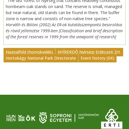
"The last forest of Nyírség that contains relatively continuous
hornbeam-oak stands on sand. The reserve is small, managed
but near-natural, old stands can be found in there. The buffer
zone is narrow and consists of non-native tree species."
Horváth és Bölöni (2002) Az ER-ok kutatásszempontú besorolása
és rövid jellemzése 1999-ben [Classification and brief description
of the forest reserves in 1999 from the viewpoint of research]
Nagyalföld (homokvidék)
NYÍRERDŐ Nyírségi Erdészeti Zrt.
Hortobágy National Park Directorate
Event history (EK)