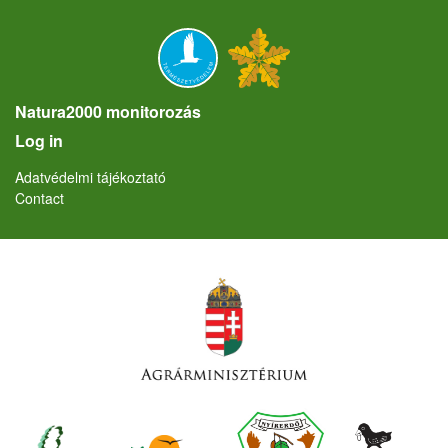
Natura2000 monitorozás
User account menu
Log in
Lábléc
Adatvédelmi tájékoztató
Contact