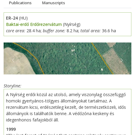
Publications
Manuscripts
ER-24
(HU)
Baktai-erdő Erdőrezervátum
(Nyírség)
core area:
28.4 ha;
buffer zone:
8.2 ha;
total area:
36.6 ha
Previous
Next
Storyline
A Nyírség erdői közül az utolsó, amely viszonylag összefüggő
homoki gyertyános-tölgyes állományokat tartalmaz. A
rezervátum kicsi, erdészetileg kezelt, de természetközeli, idős
állományok is találhatók benne. A védőzóna keskeny és
idegenhonos fafajokból áll.
1999