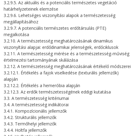
3.2.9.5. Az aktuális és a potenciális természetes vegetáció
határhelyzeteinek elemzése
3.2.9.6. Lehetséges viszonyítási alapok a természetesség
megállapításához
3.2.9.7. A potenciális természetes erdőtársulás (PTE)
megalkotása
3.2.10. A természetesség meghatározásának dinamikus
viszonyítási alapjai: erdődinamikai jelenségek, erdőciklusok
3.2.11. A természetesség mérése és a természetesség-műviség
értelmezési tartományának skálázása
3.2.12. A természetesség meghatározásának értékelő módszerei
3.2.12.1. Értékelés a fajok viselkedése (texturális jellemzők)
alapján
3.2.12.2. Értékelés a hemeróbia alapján
3.2.12.3. Az erdők természetességének eddigi kutatása
3.3. A természetesség kritériumai
3.4. A természetesség indikátorai
3.4.1. Kompozícionális jellemzők
3.4.2. Strukturális jellemzők
3.4.3. Termőhelyi jellemzők
3.4.4. Holtfa jellemzők