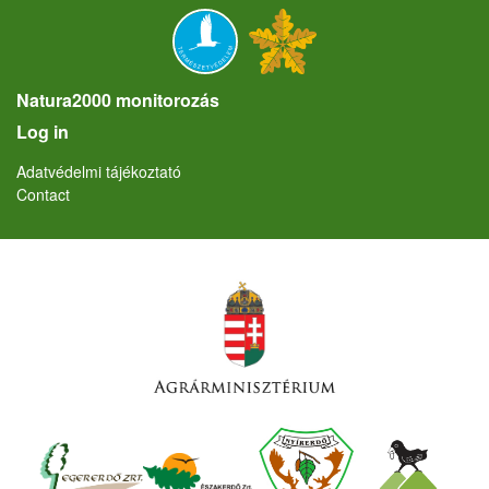
Natura2000 monitorozás
User account menu
Log in
Lábléc
Adatvédelmi tájékoztató
Contact