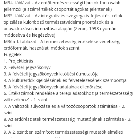
M34. táblázat - Az erdőtermészetességi típusok fontosabb
jellemzői (a számértékek csoportátlagokat jelentenek)
M35. táblázat - Az integratív és szegregatív fejlesztési célok
tipizálása különböző természetvédelmi prioritások és a
beavatkozások intenzitása alapján (Zerbe, 1998 nyomán
módosítva és kiegészítve)
M36a-f. táblázat - A természetesség értékelése védettség,
erdőformák, használati módok szerint
Függelék
1. Projektleírás
2. Felvételi jegyzőkönyv
3. A felvételi jegyzőkönyvek kitöltési útmutatója
4. A kultúrerdők kijelölésének és felvételezésének szempontjai
5. A felvételi jegyzőkönyvek adatainak ellenőrzése
6. Értékszámok rendelése a terepi adatokhoz (a természetességi
változókhoz) - 1. szint
7. A változók súlyozása és a változócsoportok számítása - 2.
szint
8. Az erdőrészletek természetességi mutatójának számítása - 3.
szint
9. A 2. szintben számított természetességi mutatók elméleti