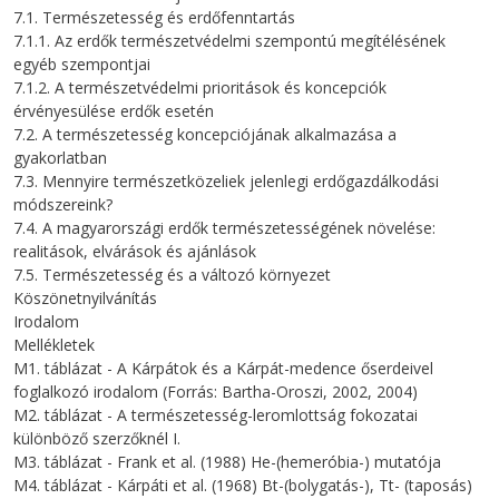
7.1. Természetesség és erdőfenntartás
7.1.1. Az erdők természetvédelmi szempontú megítélésének
egyéb szempontjai
7.1.2. A természetvédelmi prioritások és koncepciók
érvényesülése erdők esetén
7.2. A természetesség koncepciójának alkalmazása a
gyakorlatban
7.3. Mennyire természetközeliek jelenlegi erdőgazdálkodási
módszereink?
7.4. A magyarországi erdők természetességének növelése:
realitások, elvárások és ajánlások
7.5. Természetesség és a változó környezet
Köszönetnyilvánítás
Irodalom
Mellékletek
M1. táblázat - A Kárpátok és a Kárpát-medence őserdeivel
foglalkozó irodalom (Forrás: Bartha-Oroszi, 2002, 2004)
M2. táblázat - A természetesség-leromlottság fokozatai
különböző szerzőknél I.
M3. táblázat - Frank et al. (1988) He-(hemeróbia-) mutatója
M4. táblázat - Kárpáti et al. (1968) Bt-(bolygatás-), Tt- (taposás)