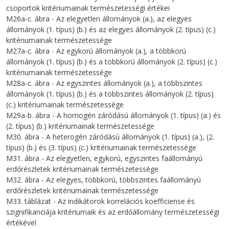
csoportok kritériumainak természetességi értékei
M26a-c. ábra - Az elegyetlen állományok (a.), az elegyes
állományok (1. típus) (b.) és az elegyes állományok (2. típus) (c.)
kritériumainak természetessége
M27a-c. ábra - Az egykorú állományok (a.), a többkorú
állományok (1. típus) (b.) és a többkorú állományok (2. típus) (c.)
kritériumainak természetessége
M28a-c. ábra - Az egyszintes állományok (a.), a többszintes
állományok (1. típus) (b.) és a többszintes állományok (2. típus)
(c.) kritériumainak természetessége
M29a-b. ábra - A homogén záródású állományok (1. típus) (a.) és
(2. típus) (b.) kritériumainak természetessége
M30. ábra - A heterogén záródású állományok (1. típus) (a.), (2.
típus) (b.) és (3. típus) (c.) kritériumainak természetessége
M31. ábra - Az elegyetlen, egykorú, egyszintes faállományú
erdőrészletek kritériumainak természetessége
M32. ábra - Az elegyes, többkorú, többszintes faállományú
erdőrészletek kritériumainak természetessége
M33. táblázat - Az indikátorok korrelációs koefficiense és
szignifikanciája kritériumaik és az erdőállomány természetességi
értékével