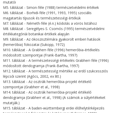
mutatói
M5. táblázat - Simon-féle (1988) természetvédelmi értékek
M6. táblázat - Borhidi-féle (1991, 1993, 1995) szociális
magatartás típusok és természetességi értékük
M7. táblázat - Németh-féle (é.n.) kódolás a vörös listához
M8. táblázat - Seregélyes-S. Csomós (1995) természetvédelmi
értékkategóriái botanikai értékek alapján
M9. táblázat - Az ökoszisztémára gyakorolt emberi hatások
(hemeróbia) fokozatai (Sukopp, 1972)
M10. táblázat - A Grabherr-féle (1996) hemeróbia-értékelés
módosított szempontjai (Frank-Bartha, 1997)
M11. táblázat - A természetességi értékelés Grabherr-féle (1996)
módosított dendogramja (Frank-Bartha, 1997)
M12. táblázat - A természetesség mértéke az erdő szukcessziós
lépcsői szerint (Agócs, 2002, ex litt.)
M13. táblázat - Az osztrák hemeróbia-projekt értékelő
szempontjai (Grabherr et al., 1998)
M14. táblázat - Az osztrák hemeróbia-projekt értékelő
dendogramja (Grabherr et al., 1998) (A számok a súlyértékeket
mutatják.)
M15. táblázat - A baden-württembergi erdei élőhelytérképezés