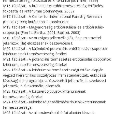
természetességi fokozatai és kritériumai (Schirmer, 1999)
M16. táblázat - A bradenburgi erdőtermészetesség-értékelés
fokozatai és kritériumai (Steinmeyer, 2003)
M17. táblázat - A Center for International Forestry Research
(CIFOR) (1999) kritériumai és indikátorai
M18. táblázat - Magyarország erdőtársulásai és erdőtársulás-
csoportjai (Forrás: Bartha, 2001; Borhidi, 2003)
M19. táblázat - Az országos jellemzők (kék) és a mintavételi
jellemzők (lila) eloszlásának összevetése I.
M20. táblázat - A különböző potenciális erdőtársulás-csoportok
kritériumainak természetességi értékei
M21. táblázat - A potenciális természetes erdőtársulás-csoportok
kritériumainak természetességi értékei
M22. táblázat - A kritériumok természetességi értéke alapján
végzett hierarchikus osztályozás (nem standardizált, euklidészi
távolság) dendrogramjai: a. összetételi jellemzők, b. szerkezeti
jellemzők, c. funkcionális jellemzők
M23. táblázat - A kultúrerdő típusok kritériumainak
természetességi értékei
M24. táblázat - Különböző gazdálkodási típusok kritériumainak
természetessége
M25. táblázat - Az állományalkotó fafaj alapján képzett