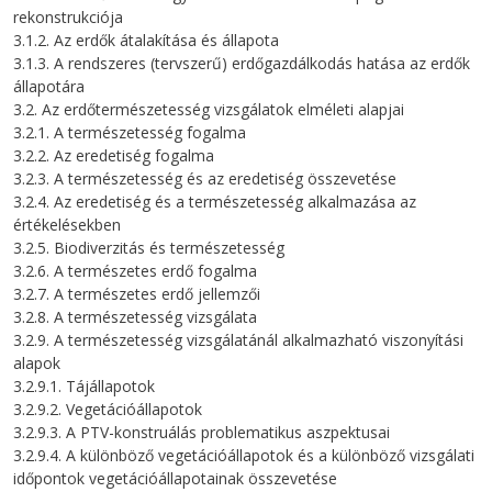
rekonstrukciója
3.1.2. Az erdők átalakítása és állapota
3.1.3. A rendszeres (tervszerű) erdőgazdálkodás hatása az erdők
állapotára
3.2. Az erdőtermészetesség vizsgálatok elméleti alapjai
3.2.1. A természetesség fogalma
3.2.2. Az eredetiség fogalma
3.2.3. A természetesség és az eredetiség összevetése
3.2.4. Az eredetiség és a természetesség alkalmazása az
értékelésekben
3.2.5. Biodiverzitás és természetesség
3.2.6. A természetes erdő fogalma
3.2.7. A természetes erdő jellemzői
3.2.8. A természetesség vizsgálata
3.2.9. A természetesség vizsgálatánál alkalmazható viszonyítási
alapok
3.2.9.1. Tájállapotok
3.2.9.2. Vegetációállapotok
3.2.9.3. A PTV-konstruálás problematikus aszpektusai
3.2.9.4. A különböző vegetációállapotok és a különböző vizsgálati
időpontok vegetációállapotainak összevetése