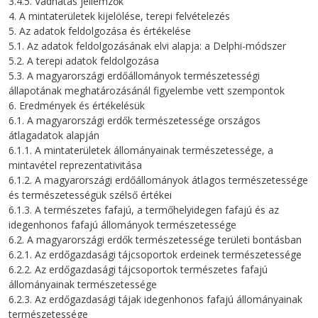
3.4.5. Vadhatás jellemzők
4. A mintaterületek kijelölése, terepi felvételezés
5. Az adatok feldolgozása és értékelése
5.1. Az adatok feldolgozásának elvi alapja: a Delphi-módszer
5.2. A terepi adatok feldolgozása
5.3. A magyarországi erdőállományok természetességi
állapotának meghatározásánál figyelembe vett szempontok
6. Eredmények és értékelésük
6.1. A magyarországi erdők természetessége országos
átlagadatok alapján
6.1.1. A mintaterületek állományainak természetessége, a
mintavétel reprezentativitása
6.1.2. A magyarországi erdőállományok átlagos természetessége
és természetességük szélső értékei
6.1.3. A természetes fafajú, a termőhelyidegen fafajú és az
idegenhonos fafajú állományok természetessége
6.2. A magyarországi erdők természetessége területi bontásban
6.2.1. Az erdőgazdasági tájcsoportok erdeinek természetessége
6.2.2. Az erdőgazdasági tájcsoportok természetes fafajú
állományainak természetessége
6.2.3. Az erdőgazdasági tájak idegenhonos fafajú állományainak
természetessége