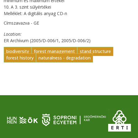
minimum és maximum értékei
10. A 3. szint súlyértékei
Melléklet: A digitális anyag CD-n
Címszavazva - GE
Location
ER Archívum (2005/D-006/1, 2005/D-006/2)
biodiversity
forest management
stand structure
forest history
naturalness - degradation